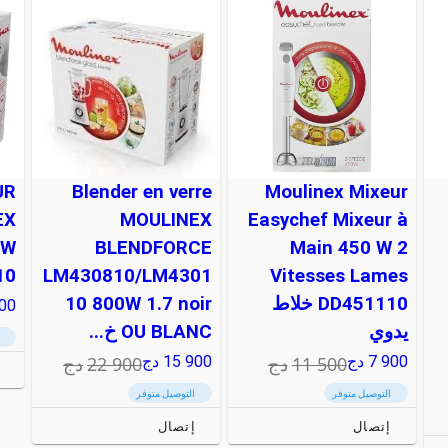
UR
Blender en verre
Moulinex Mixeur
EX
MOULINEX
Easychef Mixeur à
0W
BLENDFORCE
Main 450 W 2
10
LM430810/LM4301
Vitesses Lames
DD451110 خلاط
10 800W 1.7 noir
900
يدوي
OU BLANC خ...
11 500
دج
22 900
دج
7 900
دج
15 900
دج
إ
التوصيل متوفر
التوصيل متوفر
إتصال
إتصال