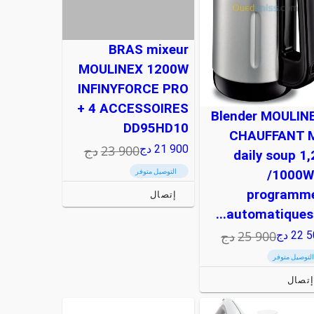
BRAS mixeur
MOULINEX 1200W
INFINYFORCE PRO
+ 4 ACCESSOIRES
Blender MOULIN
DD95HD10
CHAUFFANT 
23 900
دج
21 900
دج
daily soup 1,
التوصيل متوفر
/1000W
programm
إتصال
automatiques-L.
25 900
دج
22 
دج
التوصيل متوفر
تصال