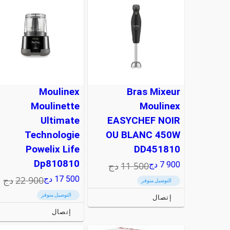
Moulinex
Bras Mixeur
Moulinette
Moulinex
Ultimate
EASYCHEF NOIR
Technologie
OU BLANC 450W
Powelix Life
DD451810
Dp810810
11 500
دج
7 900
دج
22 900
دج
17 500
دج
التوصيل متوفر
التوصيل متوفر
إتصال
إتصال