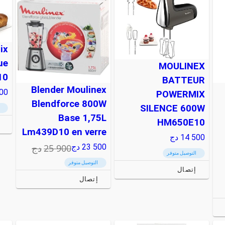
ix
ue
MOULINEX
10
BATTEUR
Blender Moulinex
900
POWERMIX
Blendforce 800W
SILENCE 600W
Base 1,75L
HM650E10
إ
Lm439D10 en verre
14 500
دج
25 900
دج
23 500
دج
التوصيل متوفر
التوصيل متوفر
إتصال
إتصال