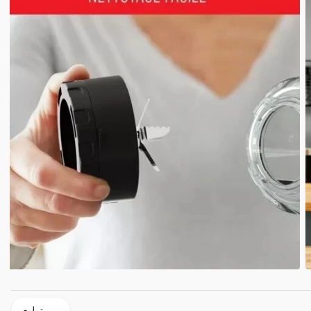
تبليع