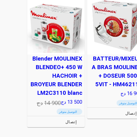
Blender MOULINEX
BATTEUR/MIXE
BLENDEO+ 450 W
A BRAS MOULIN
HACHOIR +
+ DOSEUR 50
BROYEUR BLENDER
5VIT - HM4621
LM2C3110 blanc
16 
دج
14 900
دج
13 500
دج
التوصيل متوفر
التوصيل متوفر
تصال
إتصال