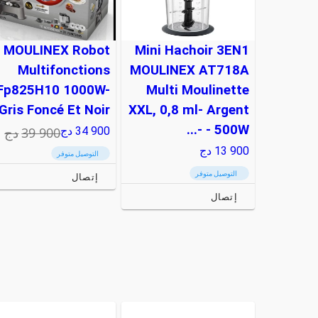
MOULINEX Robot
Mini Hachoir 3EN1
Multifonctions
MOULINEX AT718A
Fp825H10 1000W-
Multi Moulinette
Gris Foncé Et Noir
XXL, 0,8 ml- Argent
- 500W -...
39 900
دج
34 900
دج
13 900
دج
التوصيل متوفر
التوصيل متوفر
إتصال
إتصال