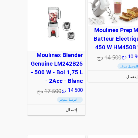
Moulinex Prep'M
Batteur Electriq
450 W HM450B
Moulinex Blender
14 500
دج
10 
دج
Genuine LM242B25
التوصيل متوفر
- 500 W - Bol 1,75 L
تصال
- 2Acc - Blanc
17 500
دج
14 500
دج
التوصيل متوفر
إتصال