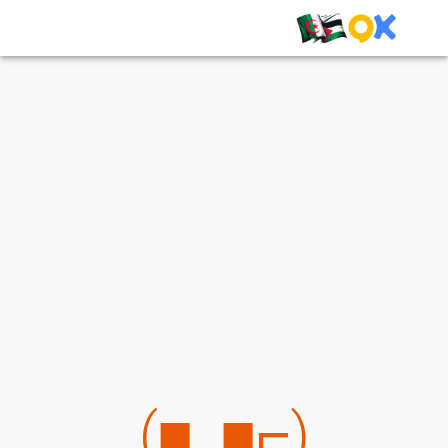
(⌐■_■)