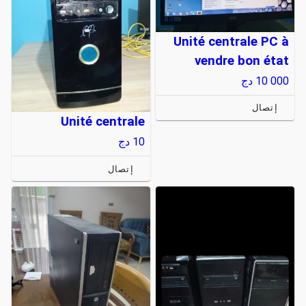
Unité centrale PC à
vendre bon état
10 000
دج
إتصال
Unité centrale
10
دج
إتصال