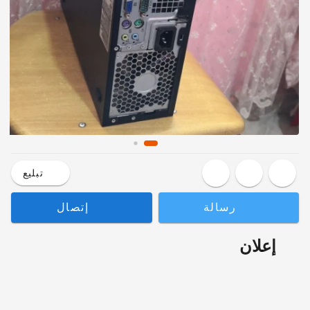
تبليع
رسالة
إتصال
إعلان