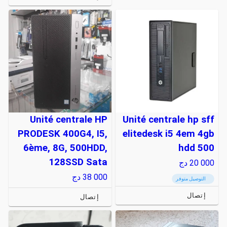
Unité centrale HP
Unité centrale hp sff
PRODESK 400G4, I5,
elitedesk i5 4em 4gb
6ème, 8G, 500HDD,
hdd 500
128SSD Sata
20 000
دج
38 000
دج
التوصيل متوفر
إتصال
إتصال