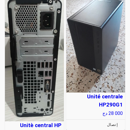
Unité centrale
HP290G1
28 000
دج
Unitè central HP
إتصال