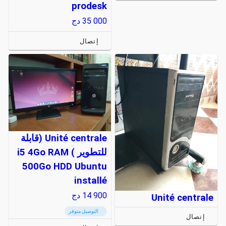
prodesk
35 000
دج
إتصال
Unité centrale (قابلة
للتطوير ) i5 4Go RAM
500Go HDD Ubuntu
installé
14 900
دج
Unité centrale
التوصيل متوفر
إتصال