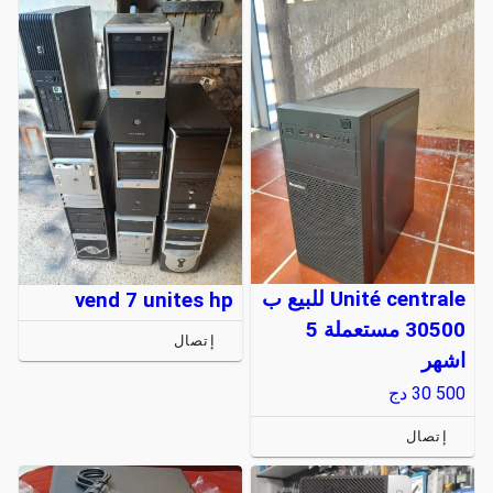
Unité centrale للبيع ب
vend 7 unites hp
30500 مستعملة 5
إتصال
اشهر
30 500
دج
إتصال