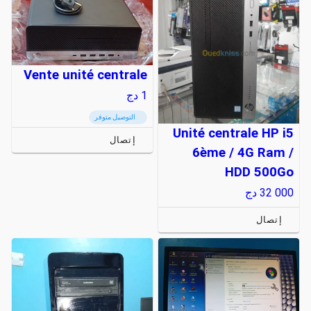
Vente unité centrale
1
دج
التوصيل متوفر
Unité centrale HP i5
إتصال
6ème / 4G Ram /
HDD 500Go
32 000
دج
إتصال