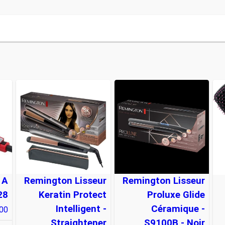
 A
Remington Lisseur
Remington Lisseur
28
Keratin Protect
Proluxe Glide
Intelligent -
Céramique -
900
Straightener
S9100B - Noir