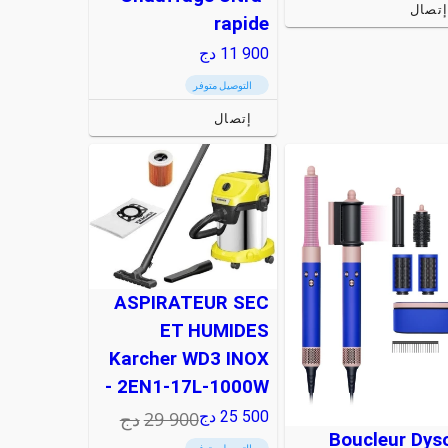
تصال
rapide
11 900
دج
التوصيل متوفر
إتصال
ASPIRATEUR SEC
ET HUMIDES
Karcher WD3 INOX
- 2EN1-17L-1000W
29 900
دج
25 500
دج
Boucleur Dys