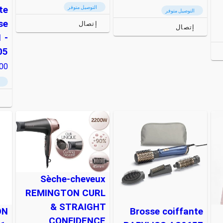
te
التوصيل متوفر
التوصيل متوفر
se
إتصال
إتصال
 -
05
00
إ
Sèche-cheveux
REMINGTON CURL
& STRAIGHT
ON
Brosse coiffante
CONFIDENCE