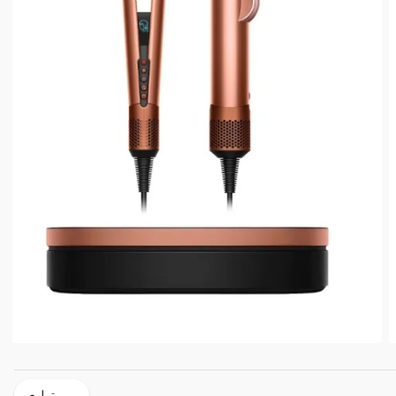
تبليع