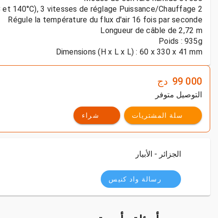
Dimensions (H x L x L) : 60 x 330 x 41 mm
99 000
دج
التوصيل متوفر
سلة المشتريات
شراء
الجزائر - الأبيار
رسالة واد كنيس