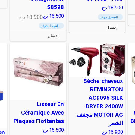
إ
S8598
18 900
دج
18 900
دج
16 500
دج
التوصيل متوفر
التوصيل متوفر
إتصال
إتصال
Sèche-cheveux
REMINGTON
AC9096 SILK
Lisseur En
DRYER 2400W
Céramique Avec
MOTOR AC مجفف
Plaques Flottantes
B
الشعر
15 500
دج
on
16 900
دج