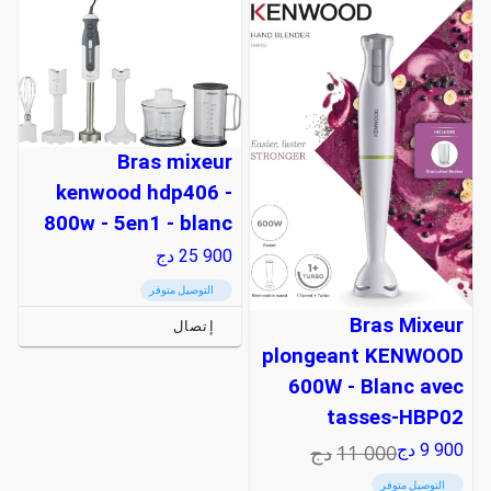
Bras mixeur
kenwood hdp406 -
800w - 5en1 - blanc
25 900
دج
التوصيل متوفر
Bras Mixeur
إتصال
plongeant KENWOOD
600W - Blanc avec
tasses-HBP02
11 000
دج
9 900
دج
التوصيل متوفر