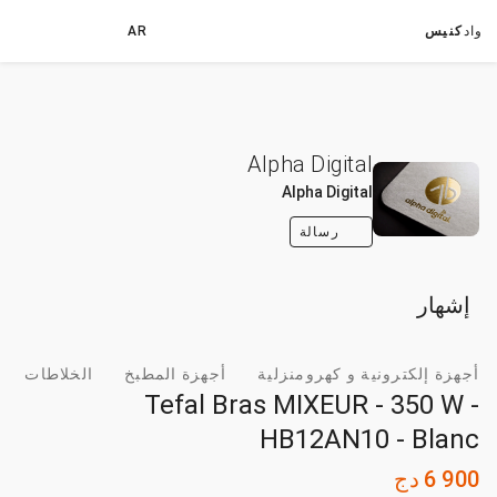
واد
كنيس
AR
Alpha Digital
Alpha Digital
رسالة
إشهار
أجهزة إلكترونية و كهرومنزلية
أجهزة المطبخ
الخلاطات
Tefal Bras MIXEUR - 350 W -
HB12AN10 - Blanc
6 900
دج