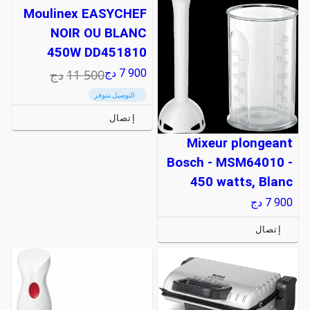
Moulinex EASYCHEF
NOIR OU BLANC
450W DD451810
11 500
دج
7 900
دج
التوصيل متوفر
إتصال
Mixeur plongeant
Bosch - MSM64010 -
450 watts, Blanc
7 900
دج
إتصال