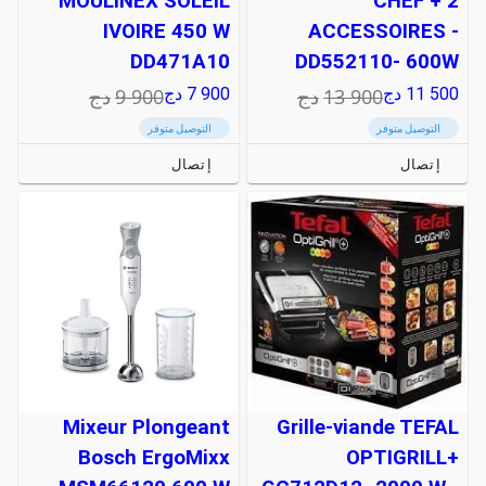
MOULINEX SOLEIL
CHEF + 2
IVOIRE 450 W
ACCESSOIRES -
DD471A10
DD552110- 600W
13 900
دج
9 900
دج
11 500
دج
7 900
دج
التوصيل متوفر
التوصيل متوفر
إتصال
إتصال
Mixeur Plongeant
Grille-viande TEFAL
Bosch ErgoMixx
OPTIGRILL+