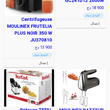
GC241D12 2000W
18 900
دج
التوصيل متوفر
Centrifugeuse
إتصال
MOULINEX FRUTELIA
PLUS NOIR 350 W
JU370810
13 900
دج
التوصيل متوفر
إتصال
Friteuse TEFAL