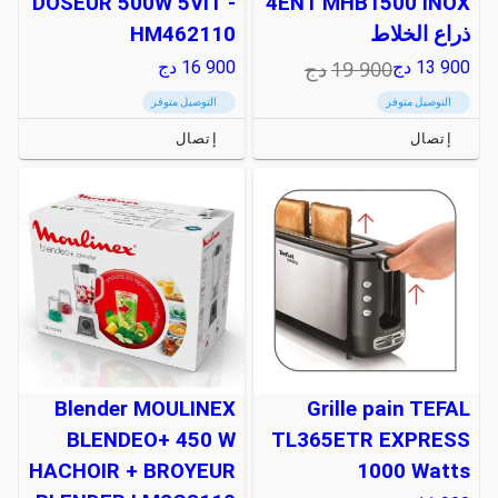
DOSEUR 500W 5VIT -
4EN1 MHB1500 INOX
ذراع الخلاط
HM462110
19 900
دج
13 900
دج
16 900
دج
التوصيل متوفر
التوصيل متوفر
إتصال
إتصال
Blender MOULINEX
Grille pain TEFAL
BLENDEO+ 450 W
TL365ETR EXPRESS
HACHOIR + BROYEUR
1000 Watts