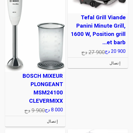
Tefal Grill Viande
Panini Minute Grill,
1600 W, Position grill
et barb...
27 900
دج
20 900
دج
إتصال
BOSCH MIXEUR
PLONGEANT
MSM24100
CLEVERMIXX
9 900
دج
8 000
دج
إتصال