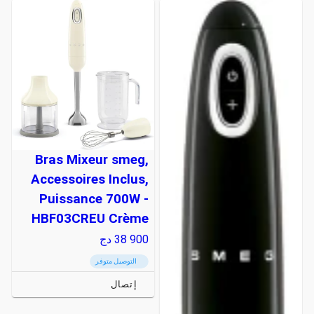
Bras Mixeur smeg,
Accessoires Inclus,
Puissance 700W -
HBF03CREU Crème
38 900
دج
التوصيل متوفر
إتصال