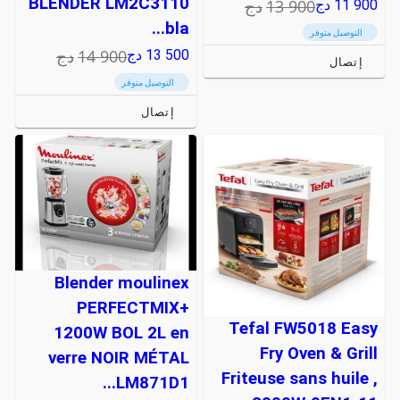
BLENDER LM2C3110
13 900
دج
11 900
دج
bla...
التوصيل متوفر
14 900
دج
13 500
دج
إتصال
التوصيل متوفر
إتصال
Blender moulinex
PERFECTMIX+
Tefal FW5018 Easy
1200W BOL 2L en
Fry Oven & Grill
verre NOIR MÉTAL
Friteuse sans huile ,
LM871D1...