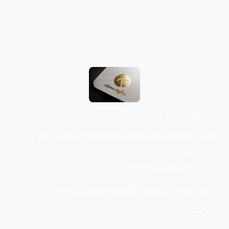
Alpha Digital
108 BIS AVENUE COLONEL BOUGARA ELBIAR
ALGER
هاتف :
+213560102030
بريد الالكتروني :
alpha16digital@gmail.com
الرئيسية