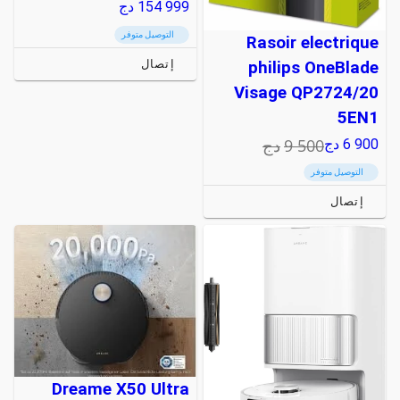
154 999
دج
التوصيل متوفر
Rasoir electrique
إتصال
philips OneBlade
Visage QP2724/20
5EN1
9 500
دج
6 900
دج
التوصيل متوفر
إتصال
Dreame X50 Ultra