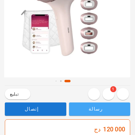
1
تبليع
رسالة
إتصال
120 000
دج