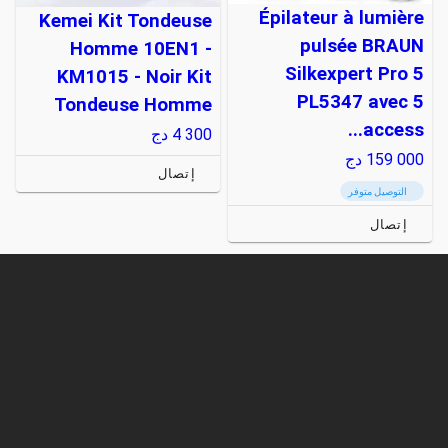
Épilateur à lumière
Kemei Kit Tondeuse
pulsée BRAUN
Homme 10EN1 -
Silkexpert Pro 5
KM1015 - Noir Kit
PL5347 avec 5
Tondeuse Homme
access...
4 300
دج
159 000
دج
إتصال
التوصيل متوفر
إتصال