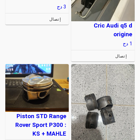
3
دج
إتصال
Cric Audi q5 d
origine
1
دج
إتصال
Piston STD Range
Rover Sport P300 :
KS + MAHLE