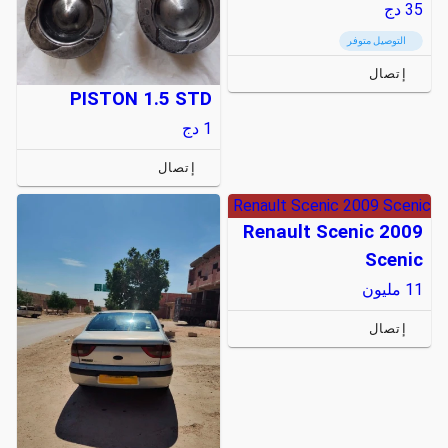
35
دج
التوصيل متوفر
إتصال
PISTON 1.5 STD
1
دج
إتصال
Renault Scenic 2009 Scenic
Renault Scenic 2009
Scenic
11
مليون
إتصال