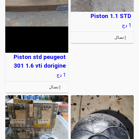
Piston 1.1 STD
1
دج
إتصال
Piston std peugeot
301 1.6 vti dorigine
1
دج
إتصال