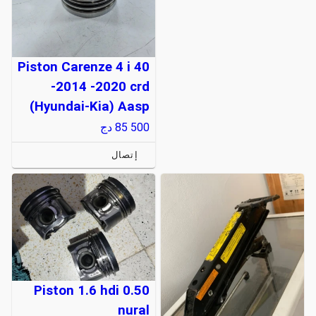
Piston Carenze 4 i 40
-2014 -2020 crd
(Hyundai-Kia) Aasp
85 500
دج
إتصال
Piston 1.6 hdi 0.50
nural