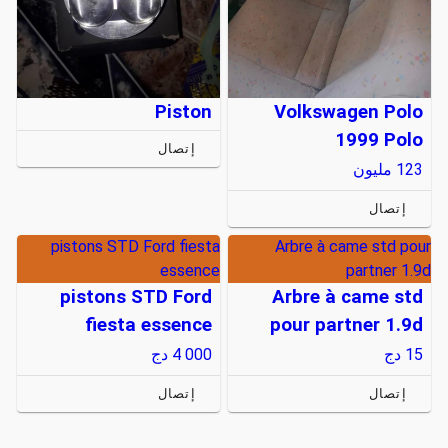
Piston
Volkswagen Polo
1999 Polo
إتصال
123
مليون
إتصال
pistons STD Ford fiesta
Arbre à came std pour
essence
partner 1.9d
pistons STD Ford
Arbre à came std
fiesta essence
pour partner 1.9d
15
دج
4 000
دج
إتصال
إتصال