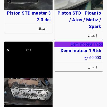
Piston STD master 3
Piston STD : Picanto
2.3 dci
/ Atos / Matiz /
Spark
إتصال
إتصال
Demi moteur 1.9tdi
Demi moteur 1.9tdi
60 000
دج
إتصال