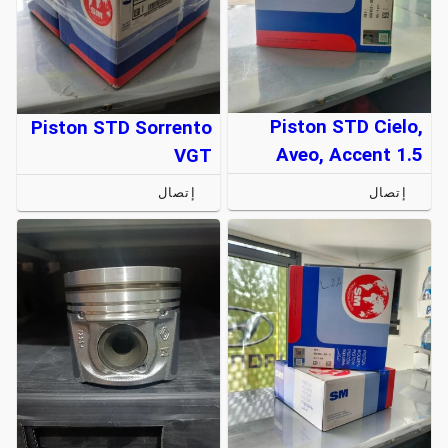
Piston STD Cielo,
Piston STD Sorrento
Aveo, Accent 1.5
VGT
إتصال
إتصال