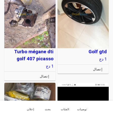
Turbo mégane dti
Golf gtd
golf 407 picasso
1
دج
1
دج
إتصال
إتصال
توصيات
الفئات
بحث
إعلان