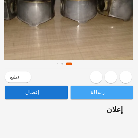
تبليع
رسالة
إتصال
إعلان