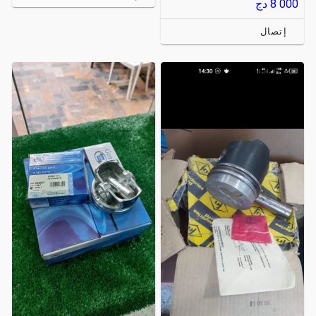
8 000
دج
إتصال