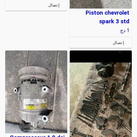
إتصال
Piston chevrolet
spark 3 std
1
دج
إتصال