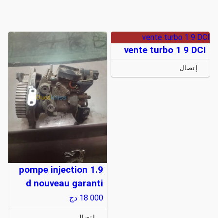
vente turbo 1 9 DCI
vente turbo 1 9 DCI
إتصال
pompe injection 1.9
d nouveau garanti
18 000
دج
إتصال