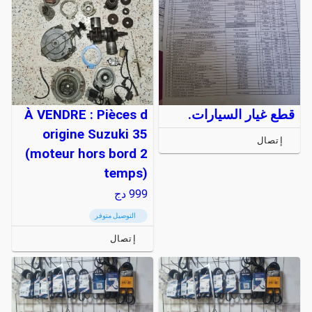
قطع غيار السيارات.
À VENDRE : Pièces d
origine Suzuki 35
إتصال
(moteur hors bord 2
temps)
999
دج
التوصيل متوفر
إتصال