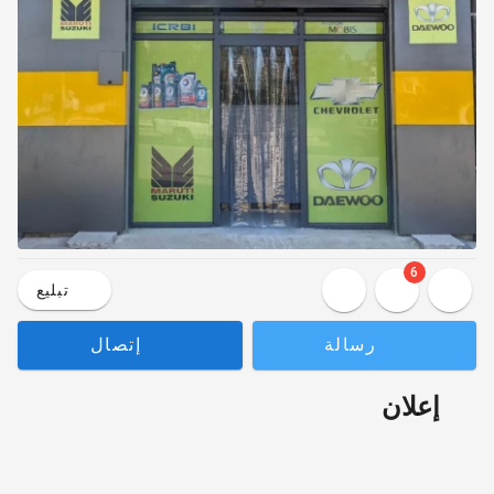
6
تبليع
رسالة
إتصال
إعلان