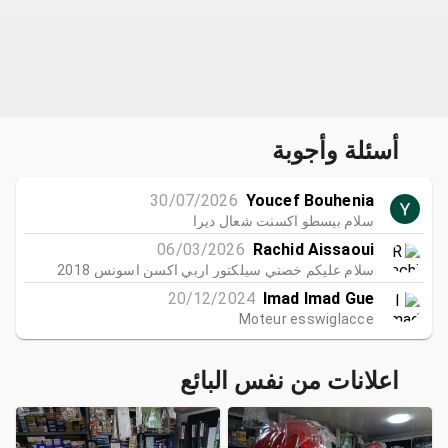
أسئلة وأجوبة
30/07/2026
Youcef Bouhenia
سلام بيسطو اكسنت شعال ديرا
06/03/2026
Rachid Aissaoui
سلام عليكم خصني سيلكتور اربي اكسن اسونس 2018
20/12/2024
Imad Imad Gue
Moteur esswiglacce
اعلانات من نفس البائع