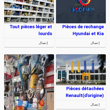
Tout pièces léger et
Pièces de rechange
lourds
Hyundai et Kia
إتصال
إتصال
Pièces détachées
Renault(d'origine)
إتصال