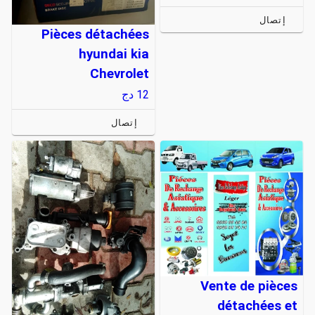
إتصال
Pièces détachées
hyundai kia
Chevrolet
12
دج
إتصال
Vente de pièces
détachées et