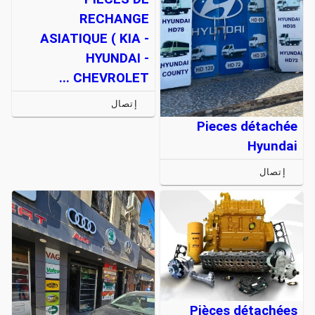
RECHANGE
ASIATIQUE ( KIA -
HYUNDAI -
CHEVROLET ...
إتصال
Pieces détachée
Hyundai
إتصال
Pièces détachées