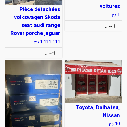
voitures
Pièce détachées
1
دج
volkswagen Skoda
seat audi range
إتصال
Rover porche jaguar
1 111 111
دج
إتصال
Toyota, Daihatsu,
Nissan
10
دج