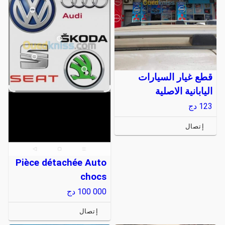
قطع غيار السيارات
اليابانية الاصلية
123
دج
إتصال
Pièce détachée Auto
chocs
100 000
دج
إتصال