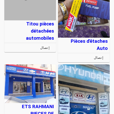
Titou pièces
détachées
automobiles
Pièces d'étaches
Auto
إتصال
إتصال
ETS RAHMANI
PIECES DE