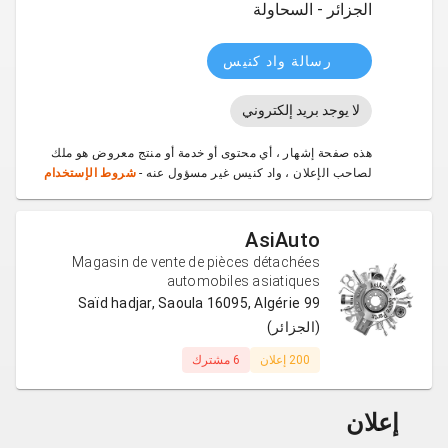
الجزائر - السحاولة
رسالة واد كنيس
لا يوجد بريد إلكتروني
هذه صفحة إشهار ، أي محتوى أو خدمة أو منتج معروض هو ملك
لصاحب الإعلان ، واد كنيس غير مسؤول عنه -
شروط الإستخدام
AsiAuto
Magasin de vente de pièces détachées
automobiles asiatiques
99 Saïd hadjar, Saoula 16095, Algérie
(الجزائر)
200 إعلان
6 مشترك
إعلان