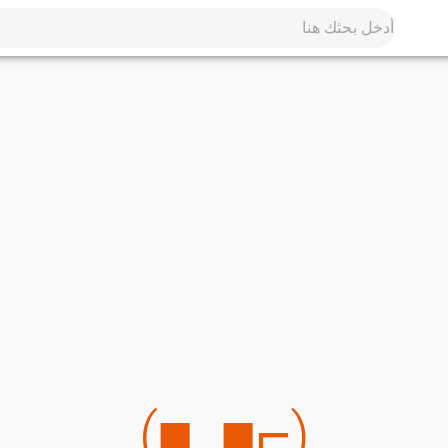
(⌐■_■)