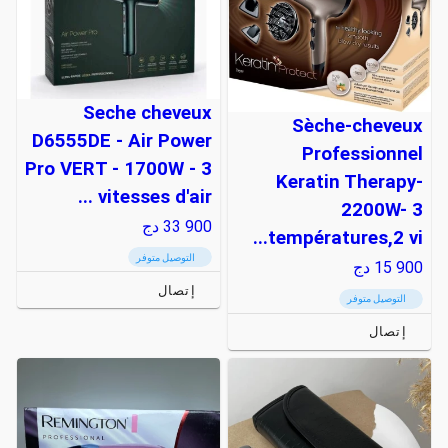
Seche cheveux
Sèche-cheveux
D6555DE - Air Power
Professionnel
Pro VERT - 1700W - 3
Keratin Therapy-
vitesses d'air ...
2200W- 3
33 900
دج
températures,2 vi...
التوصيل متوفر
15 900
دج
إتصال
التوصيل متوفر
إتصال