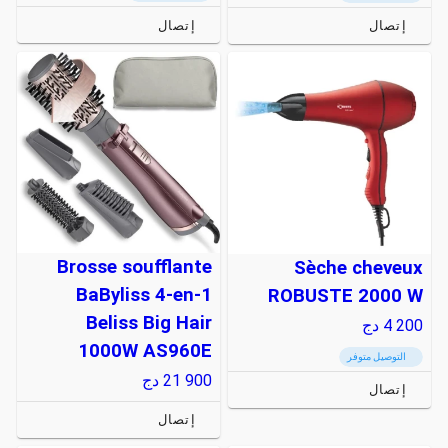
إتصال
إتصال
Brosse soufflante
Sèche cheveux
BaByliss 4-en-1
ROBUSTE 2000 W
Beliss Big Hair
4 200
دج
1000W AS960E
التوصيل متوفر
21 900
دج
إتصال
إتصال