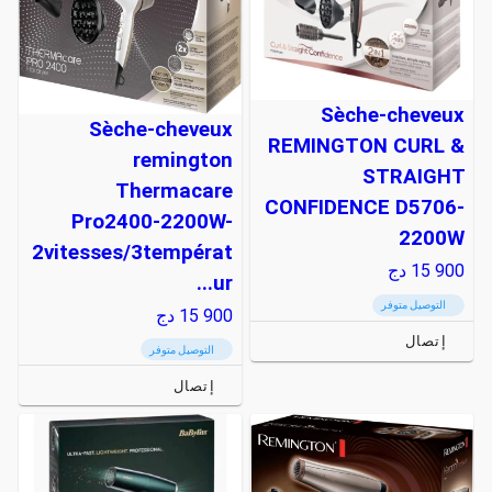
Sèche-cheveux
Sèche-cheveux
REMINGTON CURL &
remington
STRAIGHT
Thermacare
CONFIDENCE D5706-
Pro2400-2200W-
2200W
2vitesses/3températ
15 900
دج
ur...
التوصيل متوفر
15 900
دج
إتصال
التوصيل متوفر
إتصال