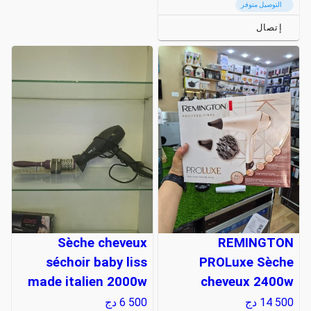
التوصيل متوفر
إتصال
Sèche cheveux
REMINGTON
séchoir baby liss
PROLuxe Sèche
made italien 2000w
cheveux 2400w
14 500
دج
6 500
دج