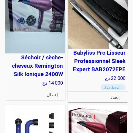
Babyliss Pro Lisseur
Séchoir / sèche-
Professionnel Sleek
cheveux Remington
Expert BAB2072EPE
Silk Ionique 2400W
22 000
دج
14 000
دج
التوصيل متوفر
إتصال
إتصال