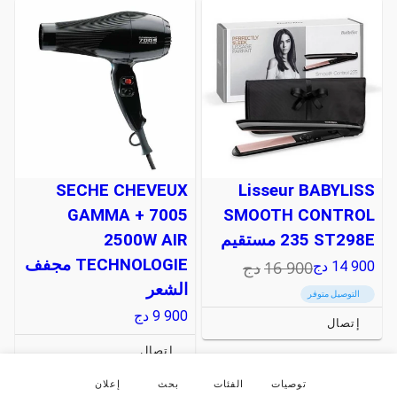
SECHE CHEVEUX
Lisseur BABYLISS
GAMMA + 7005
SMOOTH CONTROL
235 ST298E مستقيم
2500W AIR
TECHNOLOGIE مجفف
16 900
دج
14 900
دج
الشعر
التوصيل متوفر
9 900
دج
إتصال
إتصال
توصيات
الفئات
بحث
إعلان