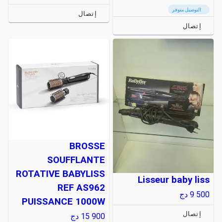
التوصيل متوفر
إتصال
إتصال
BROSSE
SOUFFLANTE
ROTATIVE BABYLISS
Lisseur baby liss
REF AS962
9 500
دج
PUISSANCE 1000W
إتصال
15 900
دج