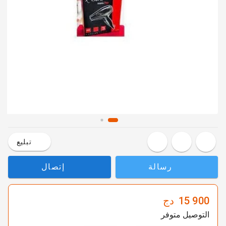
تبليع
رسالة
إتصال
15 900
دج
التوصيل متوفر