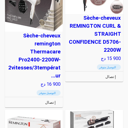
Sèche-cheveux
REMINGTON CURL &
STRAIGHT
Sèche-cheveux
CONFIDENCE D5706-
remington
2200W
Thermacare
15 900
دج
Pro2400-2200W-
2vitesses/3températ
التوصيل متوفر
ur...
إتصال
16 900
دج
التوصيل متوفر
إتصال