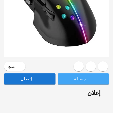
تبليع
رسالة
إتصال
إعلان