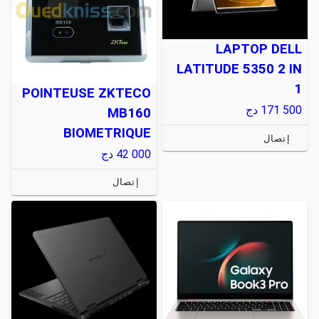
LAPTOP DELL
LATITUDE 5350 2 IN
1
POINTEUSE ZKTECO
171 500
دج
MB160
BIOMETRIQUE
إتصال
42 000
دج
إتصال