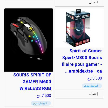
إتصال
Spirit of Gamer
Xpert-M300 Souris
filaire pour gamer -
ambidextre - ca...
SOURIS SPIRIT OF
5 500
دج
GAMER M600
التوصيل متوفر
WIRELESS RGB
إتصال
7 500
دج
التوصيل متوفر