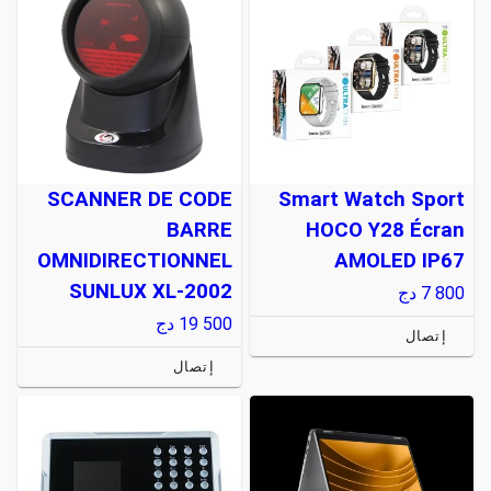
SCANNER DE CODE
Smart Watch Sport
BARRE
HOCO Y28 Écran
OMNIDIRECTIONNEL
AMOLED IP67
SUNLUX XL-2002
7 800
دج
19 500
دج
إتصال
إتصال