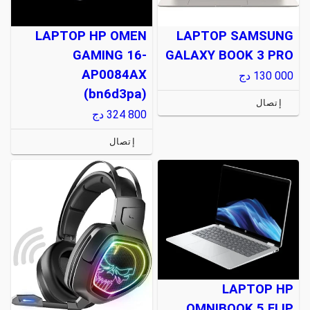
LAPTOP HP OMEN
LAPTOP SAMSUNG
GAMING 16-
GALAXY BOOK 3 PRO
AP0084AX
130 000
دج
(bn6d3pa)
إتصال
324 800
دج
إتصال
LAPTOP HP
OMNIBOOK 5 FLIP