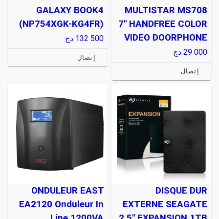
GALAXY BOOK4
MULTISTAR MS708
(NP754XGK-KG4FR)
7" HANDFREE COLOR
VIDEO DOORPHONE
132 500
دج
29 000
دج
إتصال
إتصال
ONDULEUR EAST
DISQUE DUR
EA2120 Onduleur In
EXTERNE SEAGATE
Line 1200VA
2.5" EXPANSION 1TB