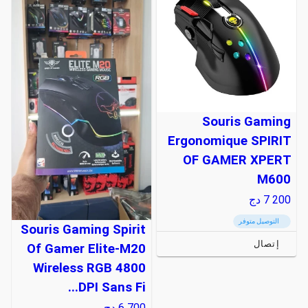
Souris Gaming
Ergonomique SPIRIT
OF GAMER XPERT
M600
7 200
دج
التوصيل متوفر
Souris Gaming Spirit
إتصال
Of Gamer Elite-M20
Wireless RGB 4800
DPI Sans Fi...
6 700
دج