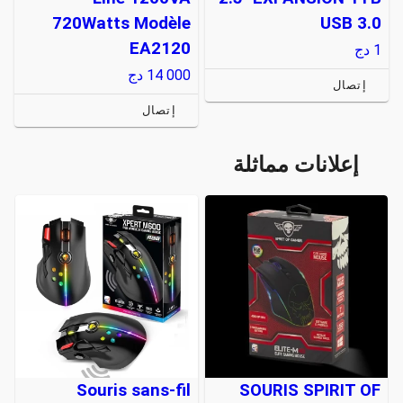
720Watts Modèle
USB 3.0
EA2120
1
دج
14 000
دج
إتصال
إتصال
إعلانات مماثلة
Souris sans-fil
SOURIS SPIRIT OF