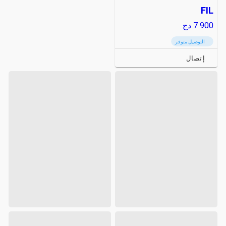
FIL
7 900
دج
التوصيل متوفر
إتصال