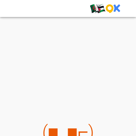
(⌐■_■)