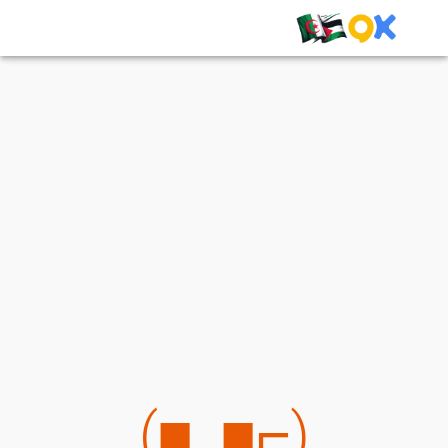
(⌐■_■)