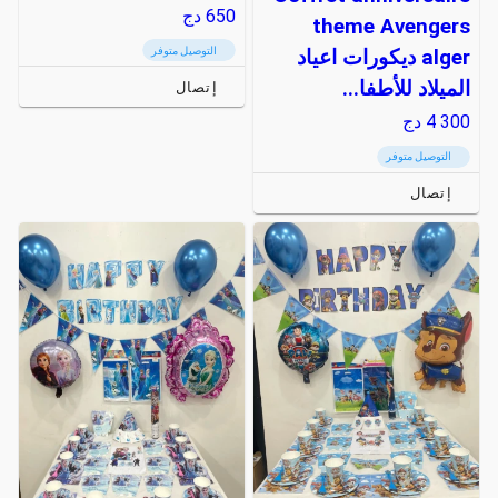
650
دج
theme Avengers
التوصيل متوفر
alger ديكورات اعياد
الميلاد للأطفا...
إتصال
4 300
دج
التوصيل متوفر
إتصال