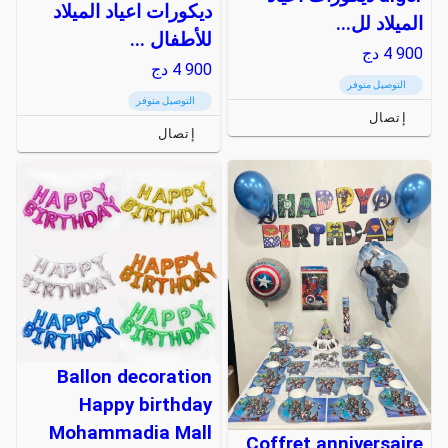
ديكورات اعياد الميلاد
الميلاد لل...
للأطفال ...
4 900
دج
4 900
دج
التوصيل متوفر
التوصيل متوفر
إتصال
إتصال
Ballon decoration
Happy birthday
Mohammadia Mall
Coffret anniversaire