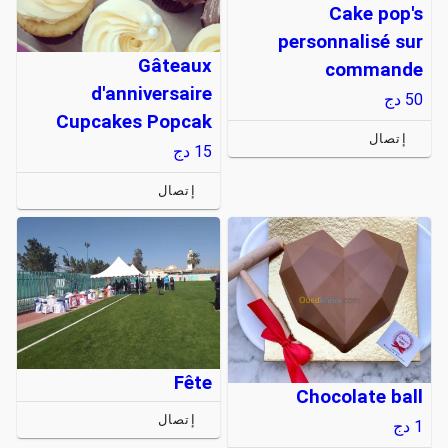
Cake pop's
personnalisé sur
Gâteaux
commande
d'anniversaire
50
دج
Cupcakes Popcak
إتصال
15
دج
إتصال
Fête
Chocolate ball
إتصال
1
دج