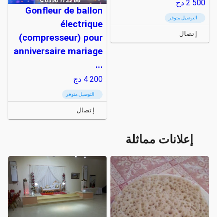
2 500
دج
Gonfleur de ballon
التوصيل متوفر
électrique
إتصال
(compresseur) pour
anniversaire mariage
...
4 200
دج
التوصيل متوفر
إتصال
إعلانات مماثلة