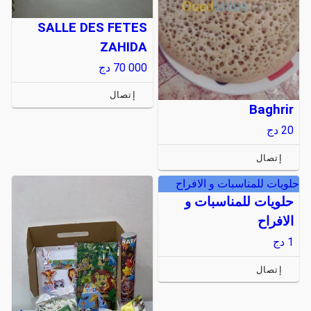
SALLE DES FETES
ZAHIDA
70 000
دج
إتصال
Baghrir
20
دج
إتصال
حلويات للمناسبات و الافراح
حلويات للمناسبات و
الافراح
1
دج
إتصال