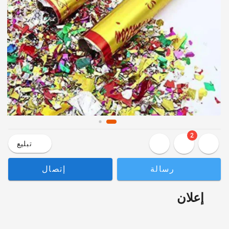
2
تبليع
رسالة
إتصال
إعلان