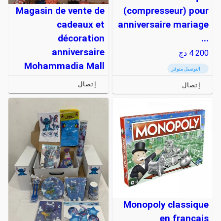
Magasin de vente de
(compresseur) pour
cadeaux et
anniversaire mariage
décoration
...
anniversaire
4 200
دج
Mohammadia Mall
التوصيل متوفر
إتصال
إتصال
Monopoly classique
en français