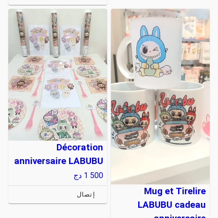
Décoration
anniversaire LABUBU
1 500
دج
Mug et Tirelire
إتصال
LABUBU cadeau