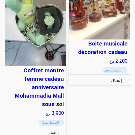
Boite musicale
décoration cadeau
2 200
دج
Coffret montre
التوصيل متوفر
femme cadeau
إتصال
anniversaire
Mohammadia Mall
sous sol
3 900
دج
التوصيل متوفر
إتصال