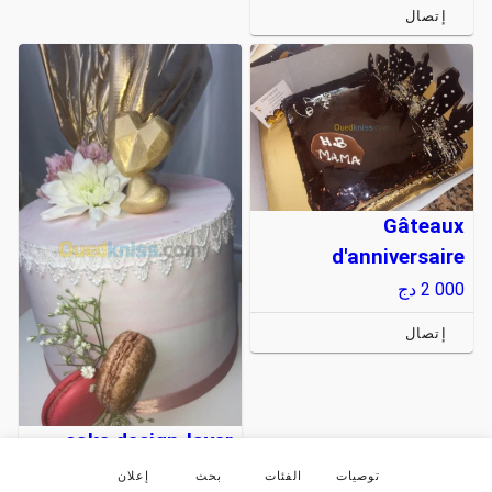
إتصال
Gâteaux
d'anniversaire
2 000
دج
إتصال
cake design-layer
cake-pop cake
توصيات
الفئات
بحث
إعلان