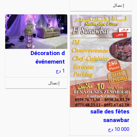
إتصال
Décoration d
événement
1
دج
إتصال
salle des fêtes
sanawbar
10 000
دج