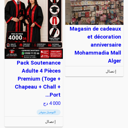
Magasin de cadeaux
et décoration
anniversaire
Mohammadia Mall
Alger
Pack Soutenance
Adulte 4 Pièces
إتصال
Premium (Toge +
Chapeau + Chall +
Port...
4 000
دج
التوصيل متوفر
إتصال