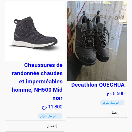
Chaussures de
randonnée chaudes
et imperméables
Decathlon QUECHUA
homme, NH500 Mid
6 500
دج
noir
التوصيل متوفر
11 800
دج
إتصال
التوصيل متوفر
إتصال