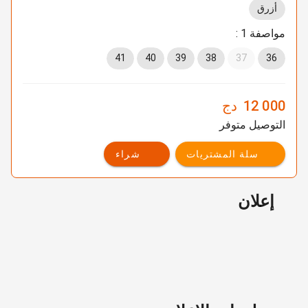
أزرق
مواصفة 1 :
41
40
39
38
37
36
12 000
دج
التوصيل متوفر
سلة المشتريات
شراء
إعلان