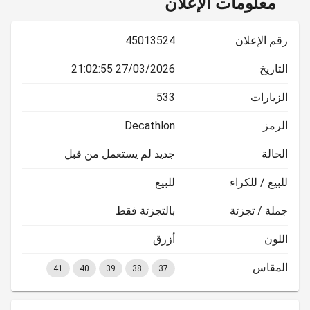
معلومات الإعلان
رقم الإعلان
45013524
التاريخ
27/03/2026 21:02:55
الزيارات
533
الرمز
Decathlon
الحالة
جديد لم يستعمل من قبل
للبيع / للكراء
للبيع
جملة / تجزئة
بالتجزئة فقط
اللون
أزرق
المقاس
41
40
39
38
37