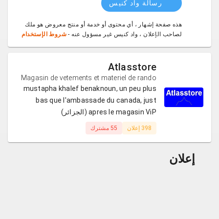
رسالة واد كنيس
هذه صفحة إشهار ، أي محتوى أو خدمة أو منتج معروض هو ملك
لصاحب الإعلان ، واد كنيس غير مسؤول عنه -
شروط الإستخدام
Atlasstore
Magasin de vetements et materiel de rando
mustapha khalef benaknoun, un peu plus
bas que l'ambassade du canada, just
apres le magasin ViP (الجزائر)
398 إعلان
55 مشترك
إعلان