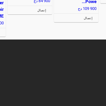
84 900
دج
Powe...
er
109 900
دج
ir
إتصال
ME
إتصال
00