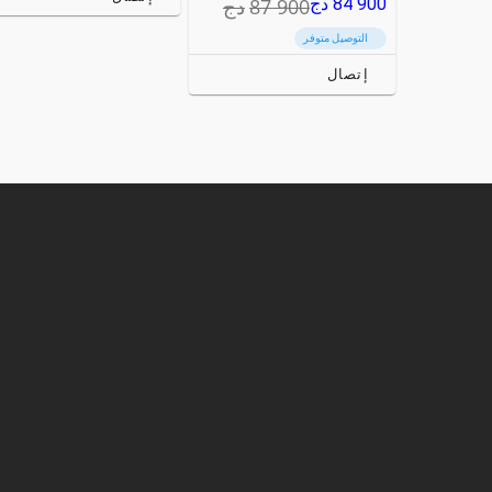
87 900
دج
84 900
دج
التوصيل متوفر
إتصال