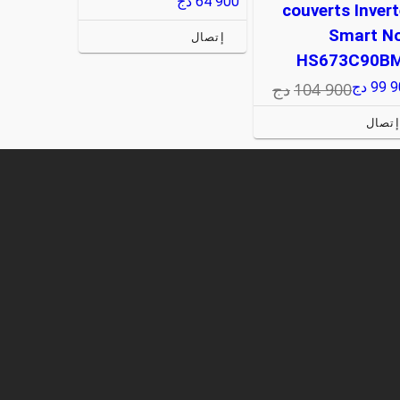
64 900
دج
couverts Invert
Smart No
إتصال
HS673C90B
104 900
دج
99 9
دج
إتصال