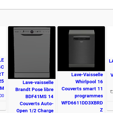
LE
L
4C
RT
Lave-Vaisselle
25
Whirlpool 16
Lave-vaisselle
HM
Couverts smart 11
Brandt Pose libre
ج
programmes
00
BDF41MS 14
WFD6611DD3XBRD
Couverts Auto-
Z
Open 1/2 Charge