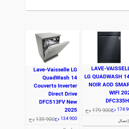
LAVE-VAISSEL
Lave-Vaisselle LG
LG QUADWASH 1
QuadWash 14
NOIR AOD SMA
Couverts Inverter
WIFI 20
Direct Drive
DFC335
DFC513FV New
179 900
دج
174 9
دج
2025
139 900
دج
134 900
دج
إتصال