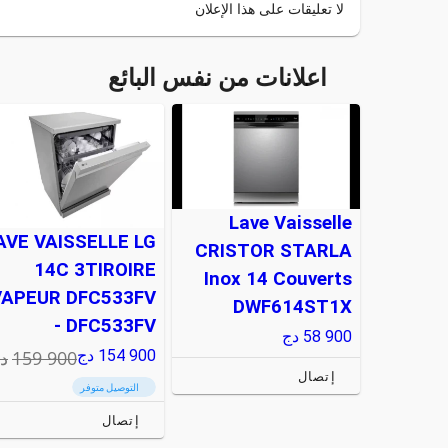
لا تعليقات على هذا الإعلان
اعلانات من نفس البائع
Lave Vaisselle
AVE VAISSELLE LG
CRISTOR STARLA
14C 3TIROIRE
Inox 14 Couverts
VAPEUR DFC533FV
DWF614ST1X
- DFC533FV
58 900
دج
159 900
د
154 900
دج
إتصال
التوصيل متوفر
إتصال