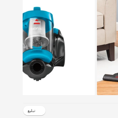
تبليع