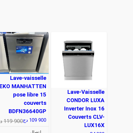
Lave-vaisselle
EKO MANHATTEN
Lave-Vaisselle
pose libre 15
CONDOR LUXA
couverts
Inverter Inox 16
BDFN36640GP
Couverts CLV-
119 900
د
109 900
دج
LUX16X
إتصال