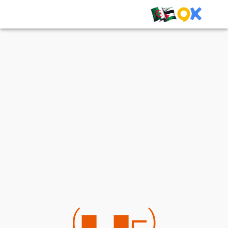
(⌐■_■)