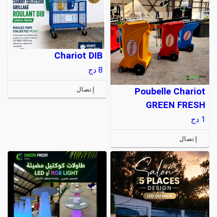
Chariot DIB
8
دج
إتصال
Poubelle Chariot
GREEN FRESH
1
دج
إتصال