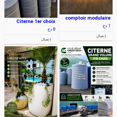
comptoir modulaire
Citerne 1er choix
1
دج
8
دج
إتصال
إتصال