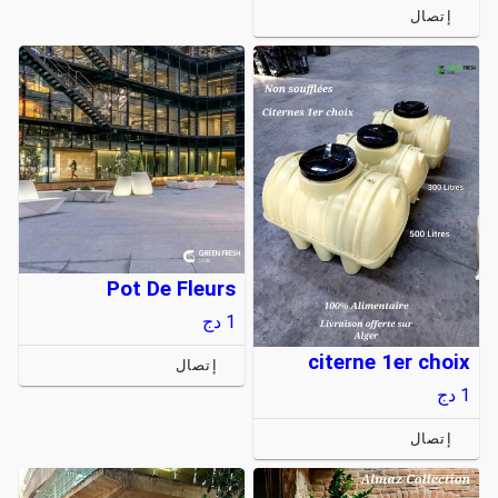
إتصال
Pot De Fleurs
1
دج
citerne 1er choix
إتصال
1
دج
إتصال