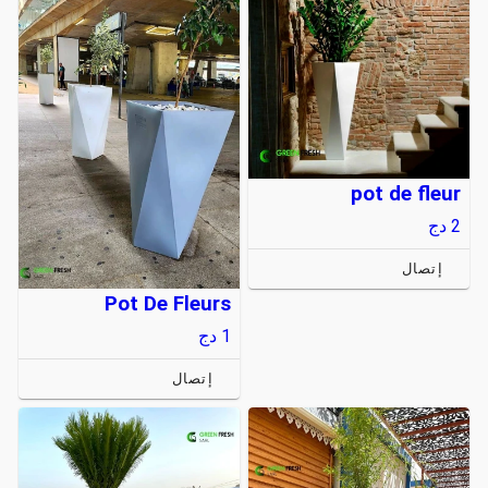
pot de fleur
2
دج
إتصال
Pot De Fleurs
1
دج
إتصال