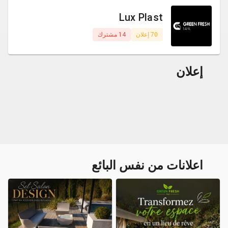
Lux Plast
70 إعلان
14 مشترك
إعلان
اعلانات من نفس البائع