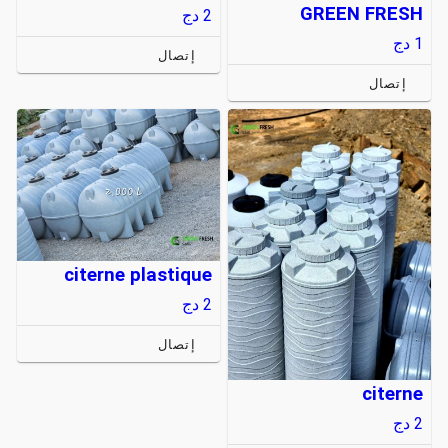
GREEN FRESH
2
دج
1
دج
إتصال
إتصال
citerne plastique
2
دج
إتصال
citerne
2
دج