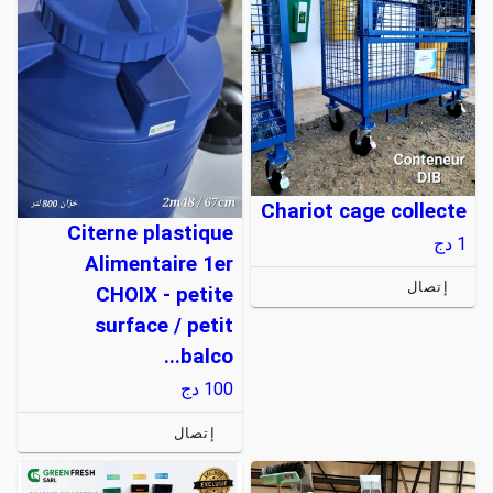
Chariot cage collecte
Citerne plastique
1
دج
Alimentaire 1er
إتصال
CHOIX - petite
surface / petit
balco...
100
دج
إتصال