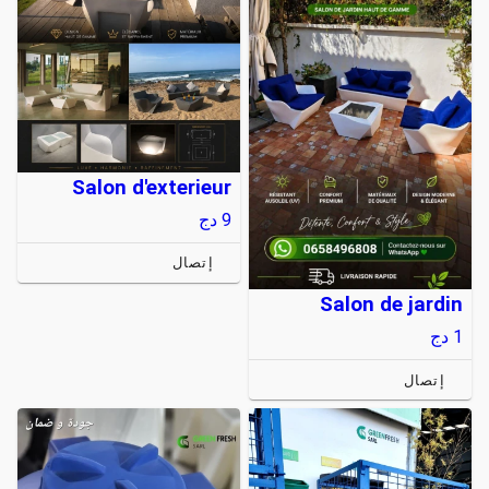
Salon d'exterieur
9
دج
إتصال
Salon de jardin
1
دج
إتصال