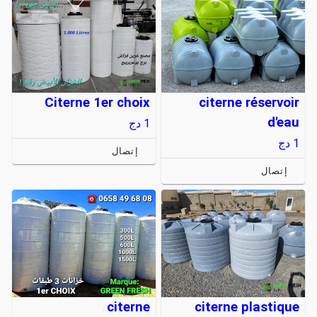
Citerne 1er choix
citerne réservoir
d'eau
1
دج
1
دج
إتصال
إتصال
citerne
citerne plastique