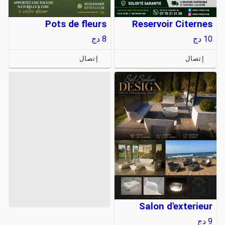
Pots de fleurs
Reservoir Citernes
10
دج
8
دج
إتصال
إتصال
Salon d'exterieur
9
دج