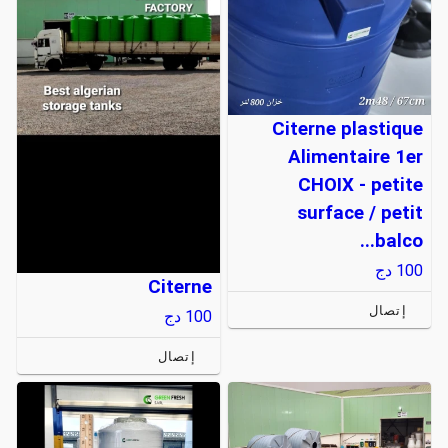
Citerne plastique
Alimentaire 1er
CHOIX - petite
surface / petit
balco...
100
دج
Citerne
إتصال
100
دج
إتصال