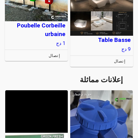
Poubelle Corbeille
urbaine
Table Basse
1
دج
9
دج
إتصال
إتصال
إعلانات مماثلة