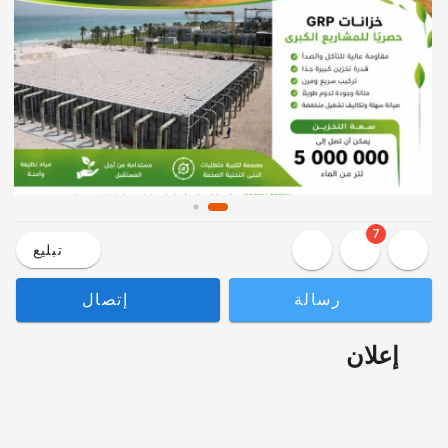
7
تبليع
رسالة
إتصال
إعلان