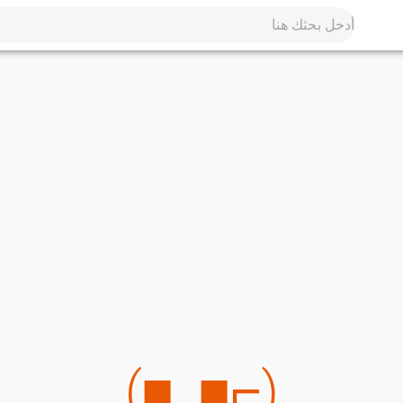
(⌐■_■)