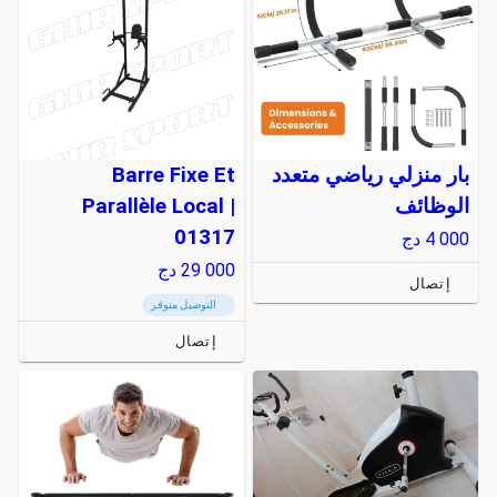
بار منزلي رياضي متعدد
Barre Fixe Et
الوظائف
Parallèle Local |
01317
4 000
دج
29 000
دج
إتصال
التوصيل متوفر
إتصال