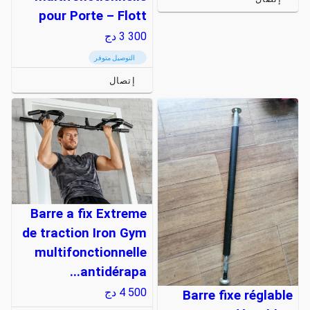
pour Porte – Flott
3 300
دج
التوصيل متوفر
إتصال
Barre a fix Extreme
de traction Iron Gym
multifonctionnelle
antidérapa...
4 500
دج
Barre fixe réglable