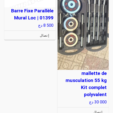
Barre Fixe Parallèle
Mural Loc | 01399
8 500
دج
إتصال
mallette de
musculation 55 kg
Kit complet
polyvalent
30 000
دج
إتصال