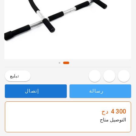
تبليع
رسالة
إتصال
4 300
دج
التوصيل متاح