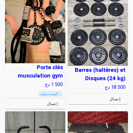
Porte clés
Barres (haltères) et
musculation gym
Disques (24 kg)
1 500
دج
18 500
دج
التوصيل متوفر
إتصال
إتصال