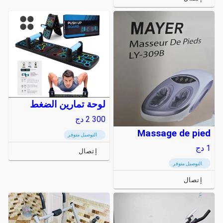
لوحة تمارين الضغط
2 300
دج
Massage de pied
التوصيل متوفر
1
دج
إتصال
التوصيل متوفر
إتصال