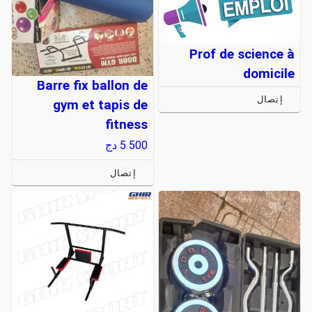
Prof de science à
domicile
Barre fix ballon de
إتصال
gym et tapis de
fitness
5 500
دج
إتصال