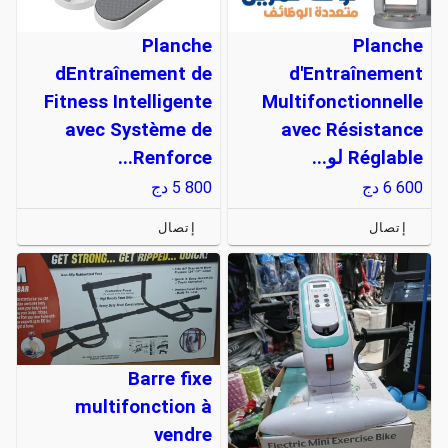
Planche
Planche
dEntraînement de
d'Entraînement
Fitness Intelligente
Multifonctionnelle
avec Système de
avec Résistance
Réglable لو...
Renforce...
6 600
دج
5 800
دج
إتصال
إتصال
Barre fixe
multifonction à
vendre