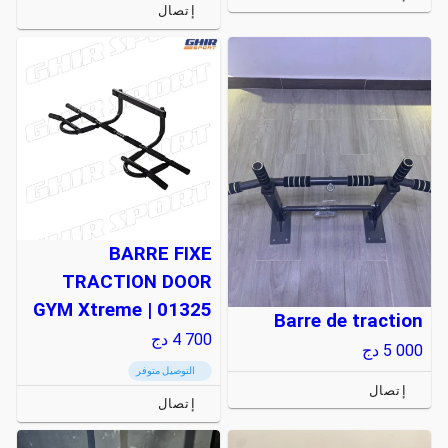
إتصال
BARRE FIXE
TRACTION DOOR
GYM Xtreme | 01325
Barre de traction
4 700
دج
5 000
دج
التوصيل متوفر
إتصال
إتصال