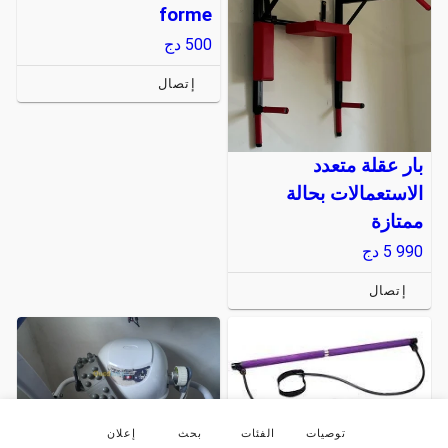
forme
500
دج
إتصال
بار عقلة متعدد
الاستعمالات بحالة
ممتازة
5 990
دج
إتصال
توصيات
الفئات
بحث
إعلان
Appareil de sport