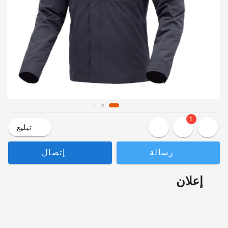
1
تبليع
رسالة
إتصال
إعلان