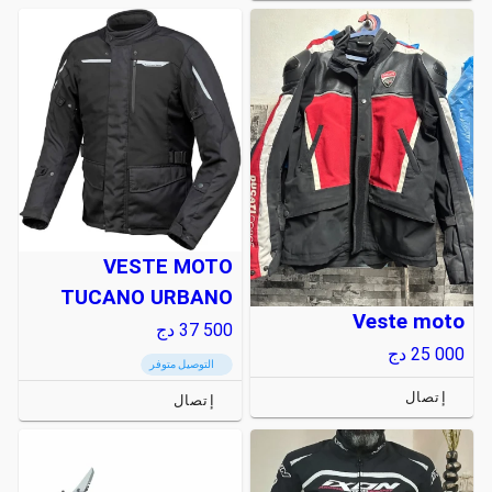
VESTE MOTO
TUCANO URBANO
Veste moto
37 500
دج
25 000
دج
التوصيل متوفر
إتصال
إتصال