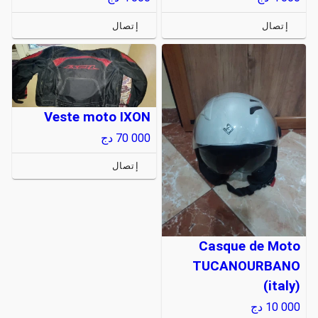
إتصال
إتصال
Veste moto IXON
70 000
دج
إتصال
Casque de Moto
TUCANOURBANO
(italy)
10 000
دج