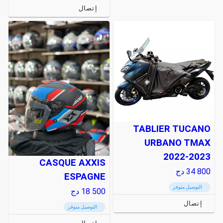
إتصال
TABLIER TUCANO
URBANO TMAX
2022-2023
CASQUE AXXIS
34 800
دج
ESPAGNE
التوصيل متوفر
18 500
دج
إتصال
التوصيل متوفر