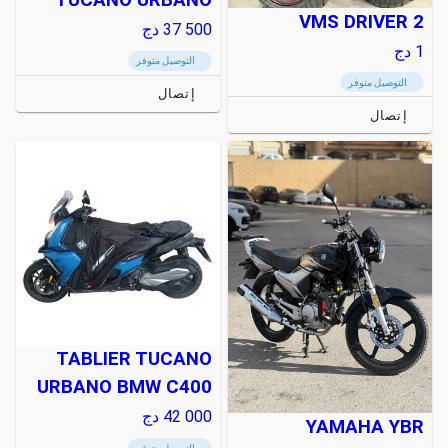
VMS DRIVER 2
37 500
دج
1
دج
التوصيل متوفر
التوصيل متوفر
إتصال
إتصال
TABLIER TUCANO
URBANO BMW C400
42 000
دج
YAMAHA YBR