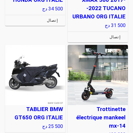
-2022 TUCANO
34 500
دج
URBANO ORG ITALIE
إتصال
31 500
دج
إتصال
TABLIER BMW
Trottinette
GT650 ORG ITALIE
électrique mankeel
mx-14
25 500
دج