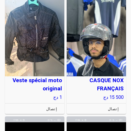
Veste spécial moto
CASQUE NOX
original
FRANÇAIS
15 500
دج
1
دج
إتصال
إتصال