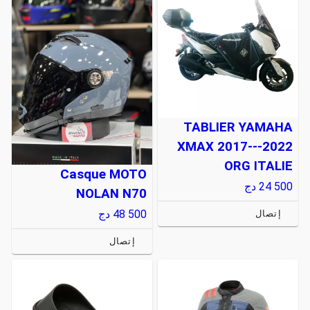
TABLIER YAMAHA
XMAX 2017---2022
ORG ITALIE
Casque MOTO
24 500
دج
NOLAN N70
48 500
دج
إتصال
إتصال