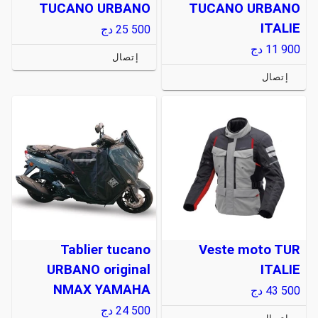
TUCANO URBANO
TUCANO URBANO
ITALIE
25 500
دج
11 900
دج
إتصال
إتصال
Tablier tucano
Veste moto TUR
URBANO original
ITALIE
NMAX YAMAHA
43 500
دج
24 500
دج