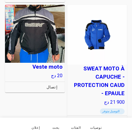
Veste moto
SWEAT MOTO À
20
دج
CAPUCHE -
PROTECTION CAUD
إتصال
EPAULE -
21 900
دج
التوصيل متوفر
إتصال
توصيات
الفئات
بحث
إعلان