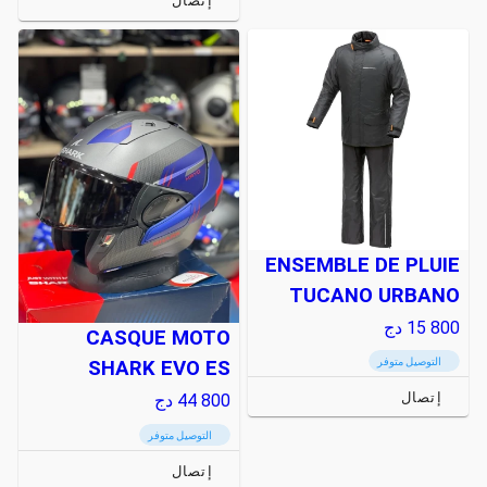
إتصال
ENSEMBLE DE PLUIE
TUCANO URBANO
15 800
دج
CASQUE MOTO
التوصيل متوفر
SHARK EVO ES
إتصال
44 800
دج
التوصيل متوفر
إتصال