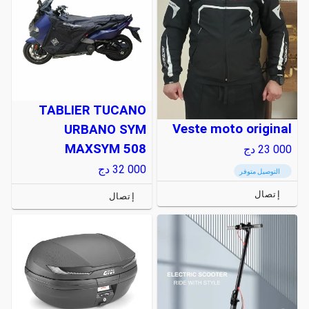
TABLIER TUCANO
Veste moto original
URBANO SYM
MAXSYM 508
23 000
دج
32 000
دج
التوصيل متوفر
إتصال
إتصال