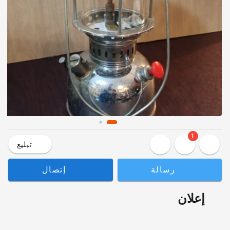
1
تبليع
رسالة
إتصال
إعلان