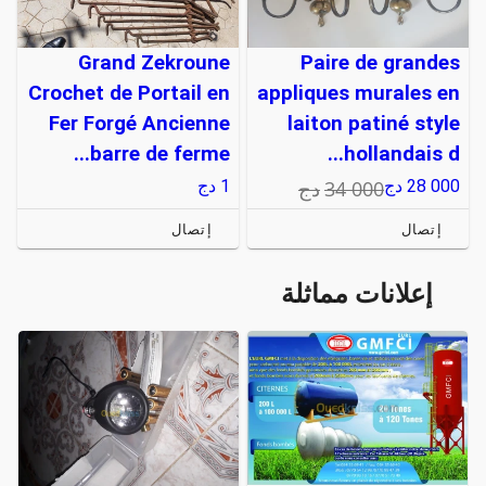
Grand Zekroune
Paire de grandes
Crochet de Portail en
appliques murales en
Fer Forgé Ancienne
laiton patiné style
barre de ferme...
hollandais d...
34 000
دج
28 000
دج
1
دج
إتصال
إتصال
إعلانات مماثلة