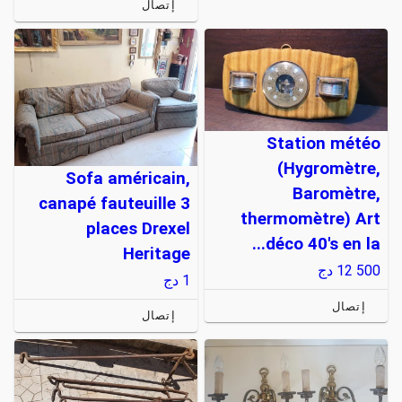
إتصال
Station météo
(Hygromètre,
Sofa américain,
Baromètre,
canapé fauteuille 3
thermomètre) Art
places Drexel
déco 40's en la...
Heritage
12 500
دج
1
دج
إتصال
إتصال