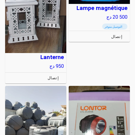
Lampe magnétique
20 500
دج
التوصيل متوفر
إتصال
Lanterne
950
دج
إتصال