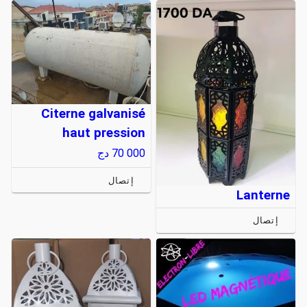
Citerne galvanisé
haut pression
70 000
دج
إتصال
Lanterne
إتصال