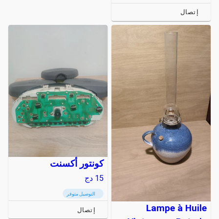
إتصال
كونتور أكسنت
15
دج
التوصيل متوفر
Lampe à Huile
إتصال