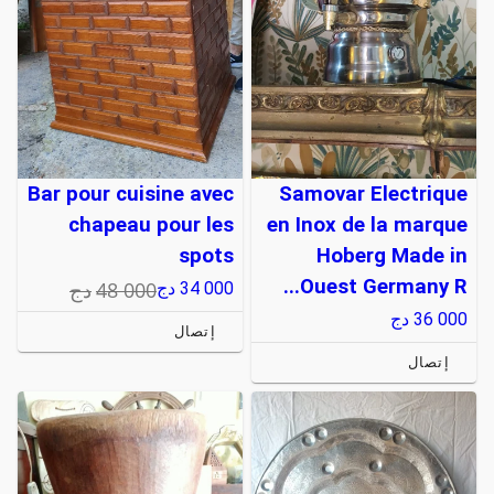
Bar pour cuisine avec
Samovar Electrique
chapeau pour les
en Inox de la marque
spots
Hoberg Made in
Ouest Germany R...
48 000
دج
34 000
دج
36 000
دج
إتصال
إتصال