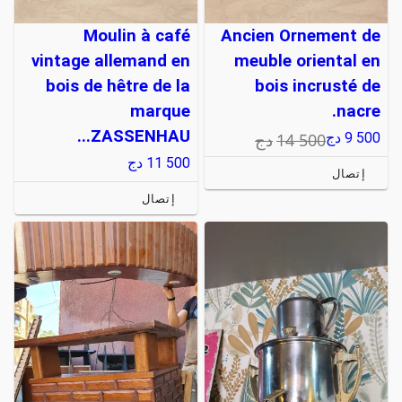
Moulin à café
Ancien Ornement de
vintage allemand en
meuble oriental en
bois de hêtre de la
bois incrusté de
marque
nacre.
ZASSENHAU...
14 500
دج
9 500
دج
11 500
دج
إتصال
إتصال