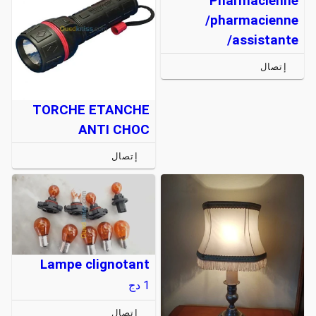
Pharmacienne
/pharmacienne
assistante/
إتصال
TORCHE ETANCHE
ANTI CHOC
إتصال
Lampe clignotant
1
دج
إتصال