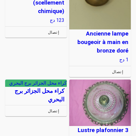
(scellement
chimique)
123
دج
إتصال
Ancienne lampe
bougeoir à main en
bronze doré
1
دج
إتصال
كراء محل الجزائر برج البحري
كراء محل الجزائر برج
البحري
إتصال
Lustre plafonnier 3