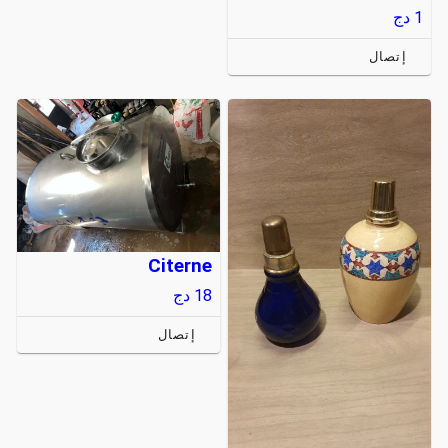
1
دج
إتصال
Citerne
18
دج
إتصال