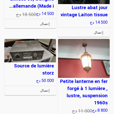
allemande (Made i...
Lustre abat jour
18 500
دج
14 500
دج
vintage Laiton tissue
14 500
دج
إتصال
إتصال
Source de lumière
storz
50 000
دج
Petite lanterne en fer
forgé à 1 lumière ,
إتصال
lustre, suspension
1960s
11 000
دج
8 800
دج