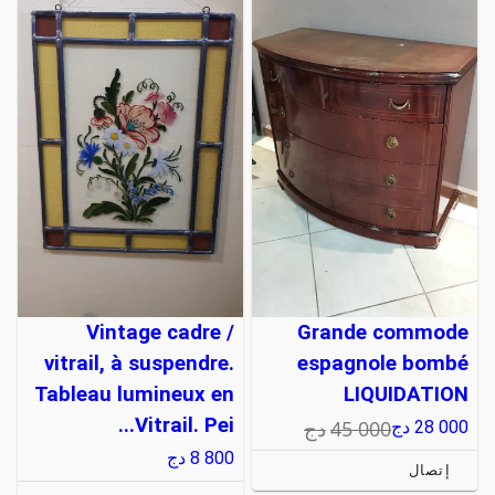
Vintage cadre /
Grande commode
vitrail, à suspendre.
espagnole bombé
Tableau lumineux en
LIQUIDATION
Vitrail. Pei...
45 000
دج
28 000
دج
8 800
دج
إتصال