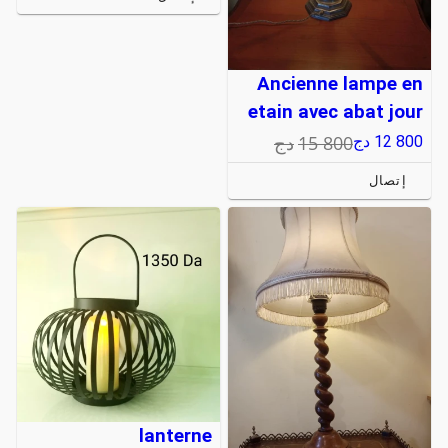
Ancienne lampe en
etain avec abat jour
15 800
دج
12 800
دج
إتصال
lanterne