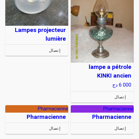
Lampes projecteur
lumière
إتصال
lampe a pétrole
KINKI ancien
6 000
دج
إتصال
Pharmacienne
Pharmacienne
Pharmacienne
Pharmacienne
إتصال
إتصال