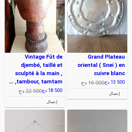
Vintage Fût de
Grand Plateau
djembé, taillé et
oriental ( Snei ) en
sculpté à la main ,
cuivre blanc
tambour, tamtam, ...
16 000
دج
13 500
دج
22 500
دج
18 500
دج
إتصال
إتصال