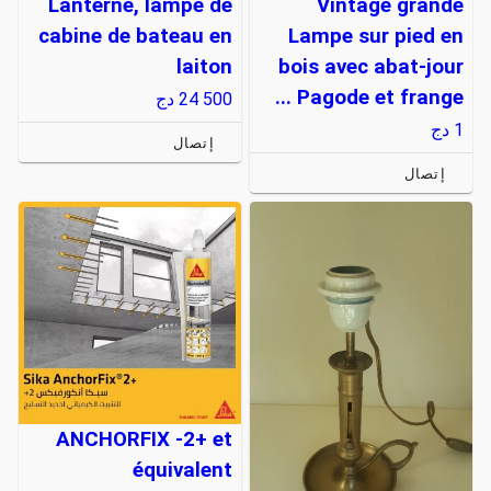
Lanterne, lampe de
Vintage grande
cabine de bateau en
Lampe sur pied en
laiton
bois avec abat-jour
Pagode et frange ...
24 500
دج
1
دج
إتصال
إتصال
ANCHORFIX -2+ et
équivalent