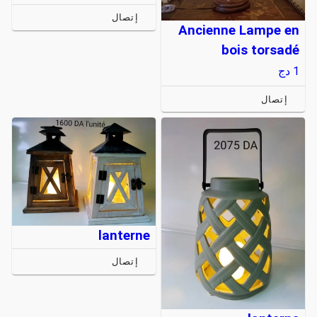
إتصال
Ancienne Lampe en
bois torsadé
1
دج
إتصال
lanterne
إتصال