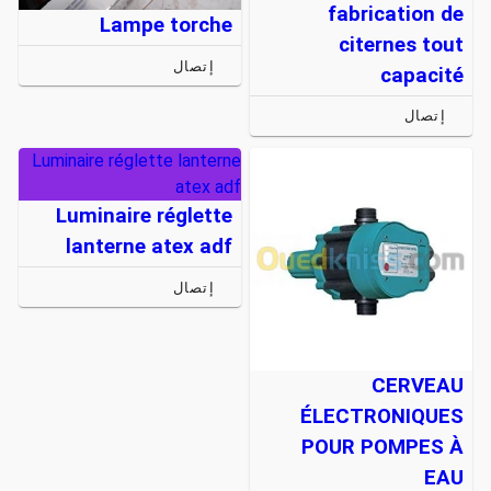
fabrication de
Lampe torche
citernes tout
إتصال
capacité
إتصال
Luminaire réglette lanterne
atex adf
Luminaire réglette
lanterne atex adf
إتصال
CERVEAU
ÉLECTRONIQUES
POUR POMPES À
EAU