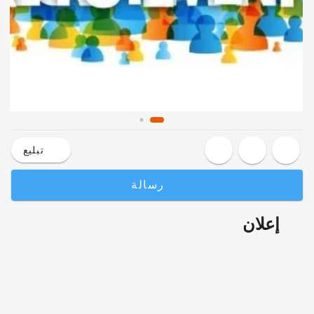
تبليع
رسالة
إعلان