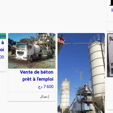
ploi
 à
oi
800
إ
Vente de béton
prêt à l'emploi
7 600
دج
إتصال