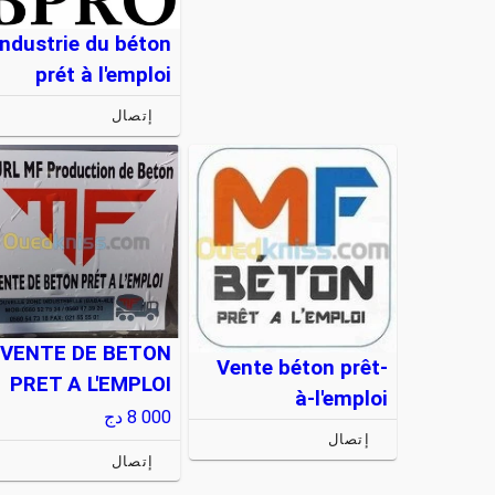
industrie du béton
prét à l'emploi
إتصال
VENTE DE BETON
Vente béton prêt-
PRET A L'EMPLOI
à-l'emploi
8 000
دج
إتصال
إتصال