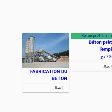
Béton prêt à l'em
Béton prêt
l'empl
7 
دج
تصال
FABRICATION DU
BETON
إتصال