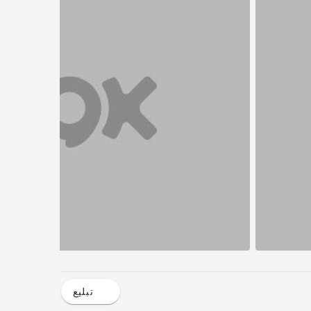
تبليع