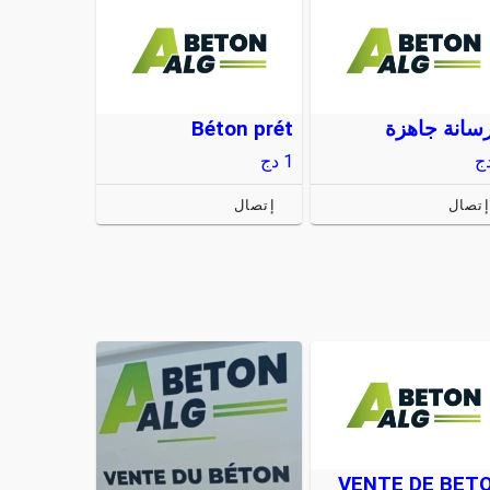
سانة جاهزة
Béton prét
ج
1
دج
إتصال
إتصال
VENTE DE BET