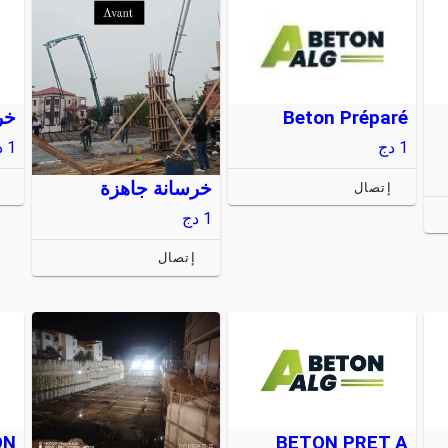
خر
Beton Préparé
1
د
1
دج
خرسانة جاهزة
إتصال
1
دج
إتصال
ON
BETON PRET A