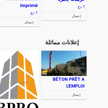
Imprimé
1
دج
1
دج
إتصال
إتصال
إعلانات مماثلة
BÉTON PRÊT A
L'EMPLOI
إتصال