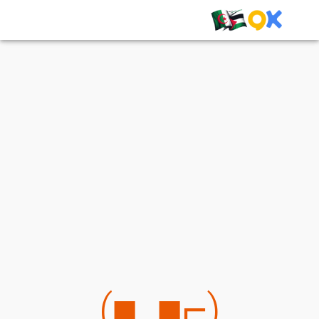
(⌐■_■)