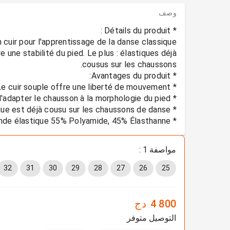
وصف
une stabilité du pied. Le plus : élastiques déjà
* Composition : Extérieur en 100% Cuir de bovin Semelle en 100% Cuir de bovin Intérieur en 100% Coton Bande élastique 55% Polyamide, 45% Élasthanne
مواصفة 1 :
32
31
30
29
28
27
26
25
4 800
دج
التوصيل متوفر