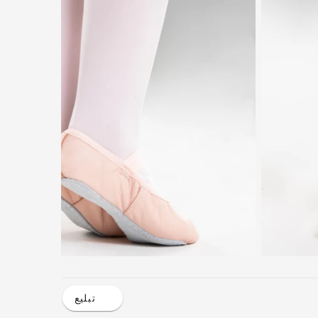
تبليع