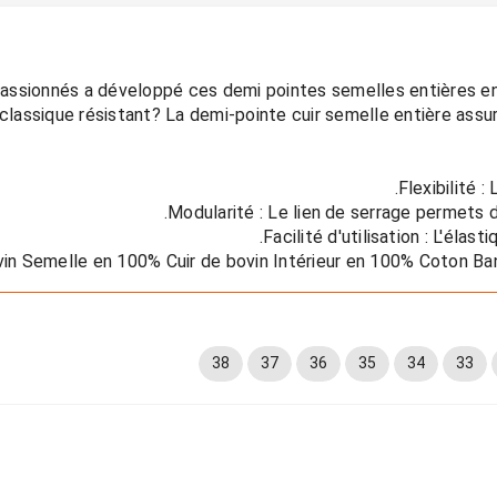
assique résistant? La demi-pointe cuir semelle entière assure 
38
37
36
35
34
33