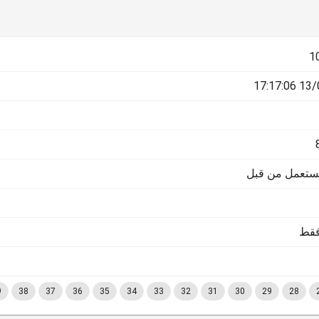
1
13/06/
يستعمل من قبل
فقط
9
38
37
36
35
34
33
32
31
30
29
28