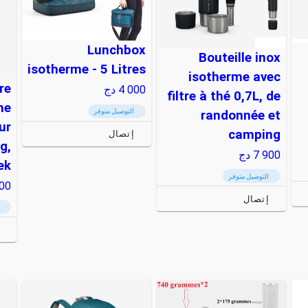
Lunchbox
Bouteille inox
isotherme - 5 Litres
isotherme avec
re
4 000
دج
filtre à thé 0,7L, de
me
التوصيل متوفر
randonnée et
ur
camping
إتصال
g,
7 900
دج
ek
التوصيل متوفر
00
إتصال