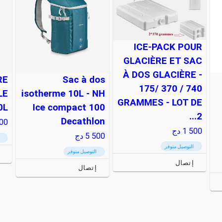
ICE-PACK POUR
GLACIÈRE ET SAC
À DOS GLACIÈRE -
RE
Sac à dos
175/ 370 / 740
LE
isotherme 10L - NH
GRAMMES - LOT DE
0L
Ice compact 100
2...
Decathlon
00
1 500
دج
5 500
دج
التوصيل متوفر
التوصيل متوفر
إتصال
إتصال