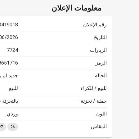
معلومات الإعلان
رقم الإعلان
0419018
التاريخ
2026 17:17:06
الزيارات
7724
الرمز
8651716
الحالة
جديد لم 
للبيع / للكراء
للبيع
جملة / تجزئة
بالتجزئة 
اللون
وردي
المقاس
27
26