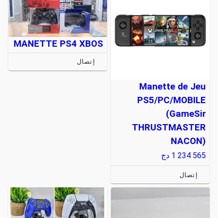
MANETTE PS4 XBOS
إتصال
Manette de Jeu
PS5/PC/MOBILE
(GameSir
THRUSTMASTER
NACON)
1 234 565
دج
إتصال