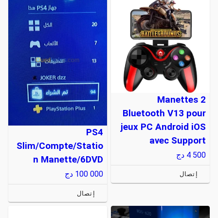
2 Manettes
Bluetooth V13 pour
jeux PC Android iOS
PS4
avec Support
Slim/Compte/Statio
4 500
دج
n Manette/6DVD
100 000
دج
إتصال
إتصال