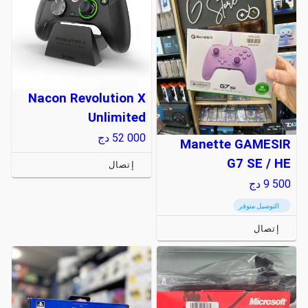
Nacon Revolution X
Unlimited
52 000
دج
Manette GAMESIR
G7 SE / HE
إتصال
9 500
دج
التوصيل متوفر
إتصال