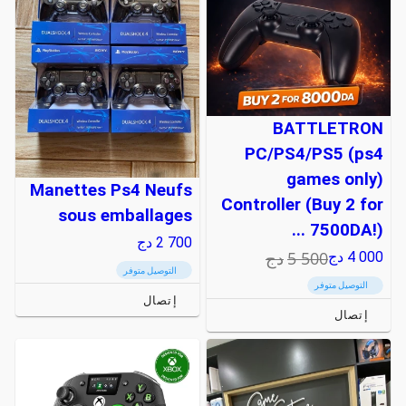
BATTLETRON
PC/PS4/PS5 (ps4
games only)
Manettes Ps4 Neufs
Controller (Buy 2 for
sous emballages
7500DA!) ...
2 700
دج
5 500
دج
4 000
دج
التوصيل متوفر
التوصيل متوفر
إتصال
إتصال