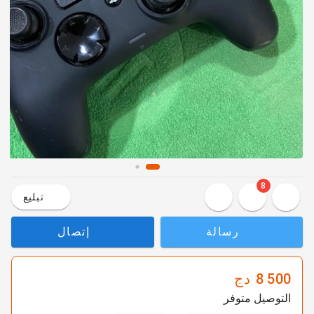
8
تبليع
رسالة
إتصال
8 500
دج
التوصيل متوفر