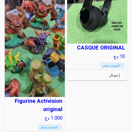
CASQUE ORIGINAL
10
دج
التوصيل متوفر
إتصال
Figurine Activision
original
1 000
دج
التوصيل متوفر