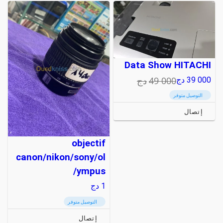
Data Show HITACHI
49 000
دج
39 000
دج
التوصيل متوفر
إتصال
objectif
canon/nikon/sony/ol
ympus/
1
دج
التوصيل متوفر
إتصال