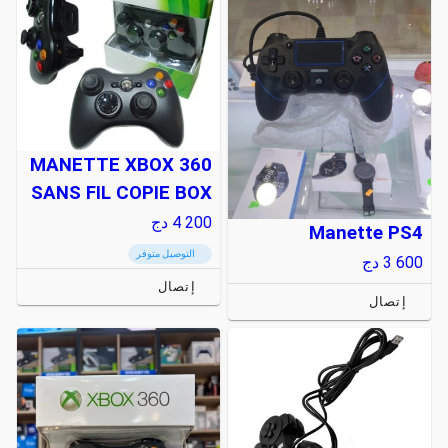
MANETTE XBOX 360
SANS FIL COPIE BOX
4 200
دج
Manette PS4
التوصيل متوفر
3 600
دج
إتصال
إتصال