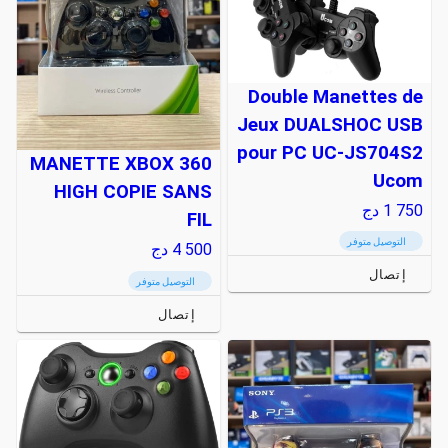
Double Manettes de
Jeux DUALSHOC USB
pour PC UC-JS704S2
MANETTE XBOX 360
Ucom
HIGH COPIE SANS
1 750
دج
FIL
التوصيل متوفر
4 500
دج
إتصال
التوصيل متوفر
إتصال