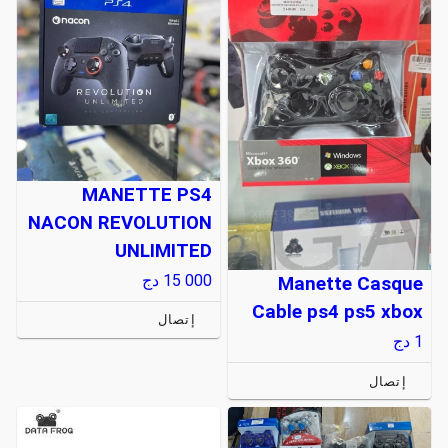
MANETTE PS4
NACON REVOLUTION
UNLIMITED
15 000
دج
Manette Casque
Cable ps4 ps5 xbox
إتصال
1
دج
إتصال