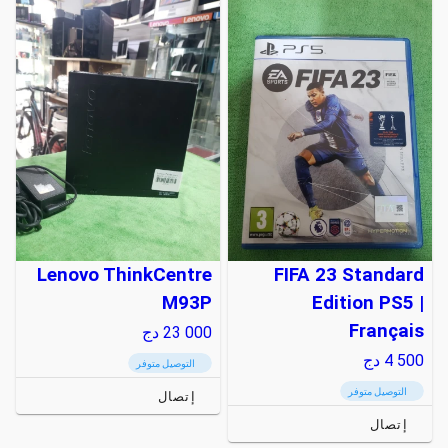
Lenovo ThinkCentre
FIFA 23 Standard
M93P
Edition PS5 |
Français
23 000
دج
4 500
دج
التوصيل متوفر
التوصيل متوفر
إتصال
إتصال