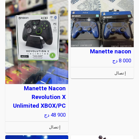
Manette nacon
8 000
دج
إتصال
Manette Nacon
Revolution X
Unlimited XBOX/PC
48 900
دج
إتصال