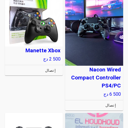
Manette Xbox
2 500
دج
Nacon Wired
إتصال
Compact Controller
PS4/PC
6 500
دج
إتصال