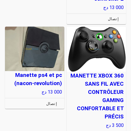
13 000
دج
إتصال
Manette ps4 et pc
MANETTE XBOX 360
(nacon-revolution)
SANS FIL AVEC
CONTRÔLEUR
13 000
دج
GAMING
إتصال
CONFORTABLE ET
PRÉCIS
3 500
دج