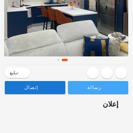
تبليع
رسالة
إتصال
إعلان