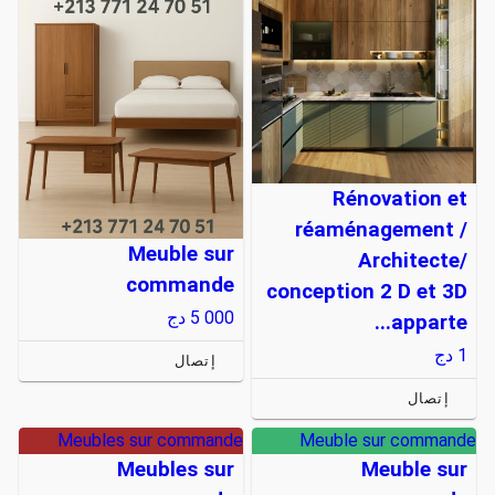
Rénovation et
réaménagement /
Meuble sur
Architecte/
commande
conception 2 D et 3D
5 000
دج
apparte...
1
دج
إتصال
إتصال
Meubles sur commande
Meuble sur commande
Meubles sur
Meuble sur