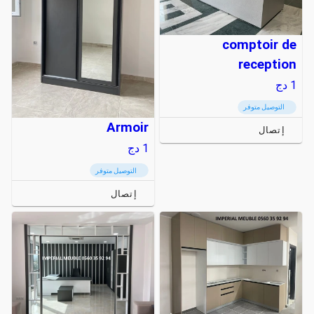
comptoir de
reception
1
دج
التوصيل متوفر
Armoir
إتصال
1
دج
التوصيل متوفر
إتصال