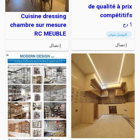
de qualité à prix
compétitifs
Cuisine dressing
chambre sur mesure
1
دج
RC MEUBLE
التوصيل متوفر
إتصال
إتصال