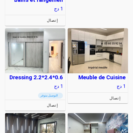
1
دج
إتصال
Dressing 2.2*2.4*0.6
Meuble de Cuisine
1
دج
1
دج
التوصيل متوفر
إتصال
إتصال