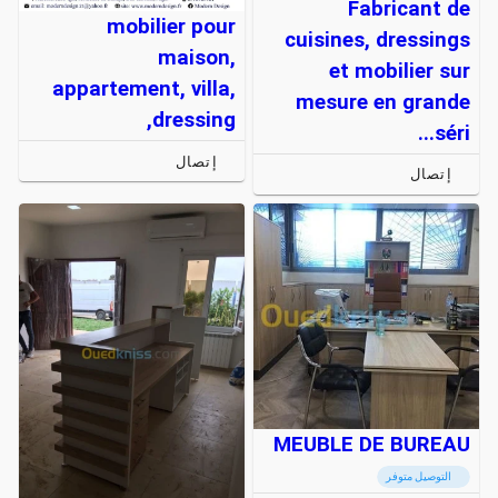
Fabricant de
mobilier pour
cuisines, dressings
maison,
et mobilier sur
appartement, villa,
mesure en grande
dressing,
séri...
إتصال
إتصال
MEUBLE DE BUREAU
التوصيل متوفر