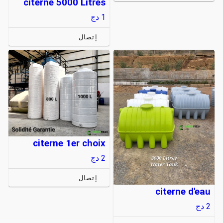
citerne 5000 Litres
1
دج
إتصال
citerne 1er choix
2
دج
إتصال
citerne d'eau
2
دج