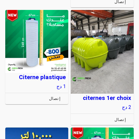
إتصال
Citerne plastique
1
دج
citernes 1er choix
إتصال
2
دج
إتصال