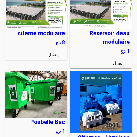
citerne modulaire
Reservoir d'eau
modulaire
8
دج
1
دج
إتصال
إتصال
Poubelle Bac
1
دج