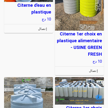
Citerne d'eau en
plastique
10
دج
إتصال
Citerne 1er choix en
plastique alimentaire
- USINE GREEN
FRESH
10
دج
إتصال
Citerne 1er choix