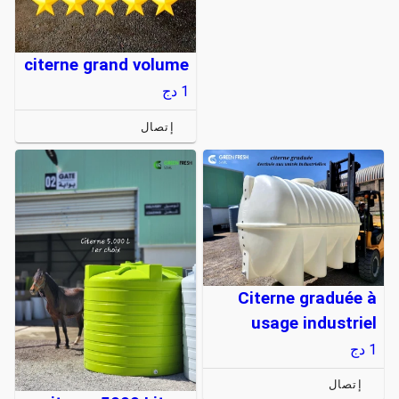
citerne grand volume
1
دج
إتصال
Citerne graduée à
usage industriel
1
دج
إتصال