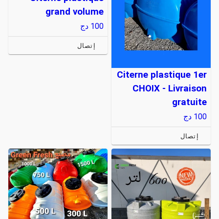
grand volume
100
دج
إتصال
Citerne plastique 1er
CHOIX - Livraison
gratuite
100
دج
إتصال