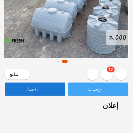
13
تبليع
رسالة
إتصال
إعلان