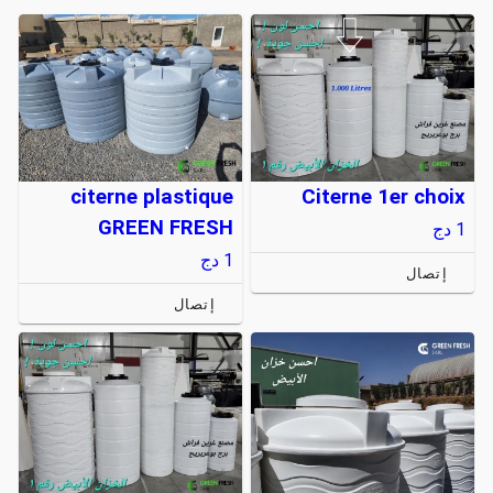
citerne plastique
Citerne 1er choix
GREEN FRESH
1
دج
1
دج
إتصال
إتصال