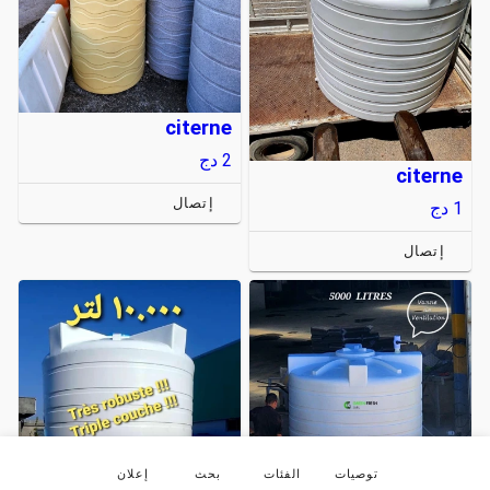
citerne
2
دج
citerne
إتصال
1
دج
إتصال
توصيات
الفئات
بحث
إعلان