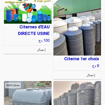
Citernes d'EAU
DIRECTE USINE
100
دج
إتصال
Citerne 1er choix
8
دج
إتصال