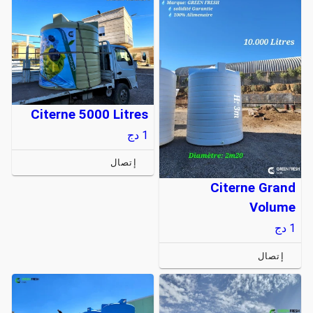
Citerne 5000 Litres
1
دج
إتصال
Citerne Grand
Volume
1
دج
إتصال