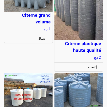
Citerne grand
volume
1
دج
إتصال
Citerne plastique
haute qualité
2
دج
إتصال