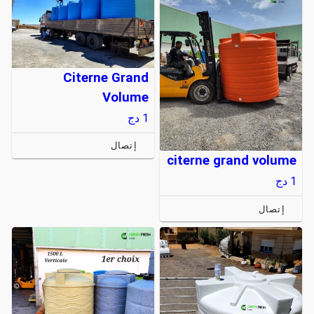
Citerne Grand
Volume
1
دج
إتصال
citerne grand volume
1
دج
إتصال