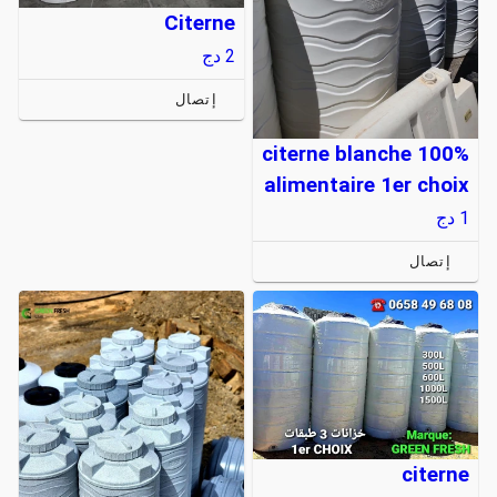
Citerne
2
دج
إتصال
citerne blanche 100%
alimentaire 1er choix
1
دج
إتصال
citerne