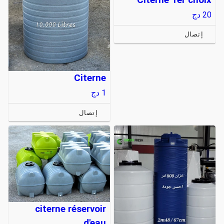
20
دج
إتصال
Citerne
1
دج
إتصال
citerne réservoir
d'eau