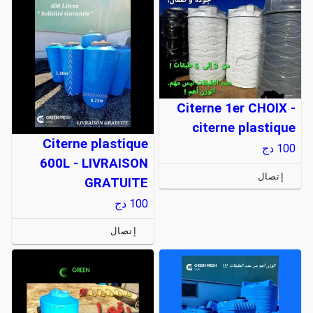
Citerne 1er CHOIX -
citerne plastique
Citerne plastique
100
دج
600L - LIVRAISON
إتصال
GRATUITE
100
دج
إتصال