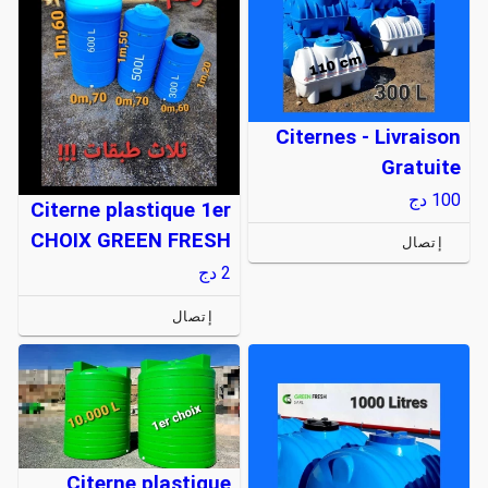
Citernes - Livraison
Gratuite
100
دج
Citerne plastique 1er
CHOIX GREEN FRESH
إتصال
2
دج
إتصال
Citerne plastique