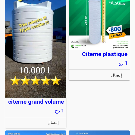
Citerne plastique
1
دج
إتصال
citerne grand volume
1
دج
إتصال