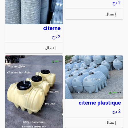
2
دج
إتصال
citerne
2
دج
إتصال
citerne plastique
2
دج
إتصال