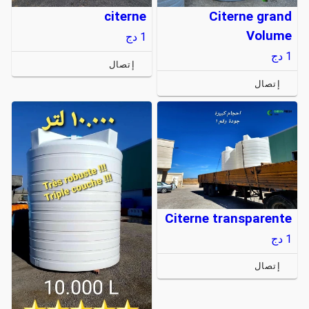
citerne
Citerne grand
Volume
1
دج
1
دج
إتصال
إتصال
Citerne transparente
1
دج
إتصال